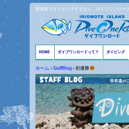
西表島でダイビングするなら、ダイブワンロー
HOME
ダイブワンロードって？
ダイビング
アクセスとMAP
ファンダイ
ホーム
›
StaffBlog
›
初優勝
体験ダイビ
シュノーケ
記念日ダイ
ダイビング