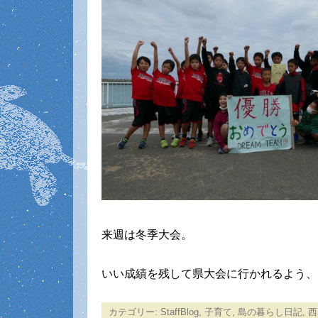
来週は冬季大会。
いい成績を残して県大会に行かれるよう、
カテゴリー:
StaffBlog
,
子育て
,
島の暮らし日記
,
西