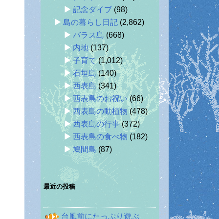
記念ダイブ
(98)
島の暮らし日記
(2,862)
バラス島
(668)
内地
(137)
子育て
(1,012)
石垣島
(140)
西表島
(341)
西表島のお祝い
(66)
西表島の動植物
(478)
西表島の行事
(372)
西表島の食べ物
(182)
鳩間島
(87)
最近の投稿
台風前にたっぷり遊ぶ