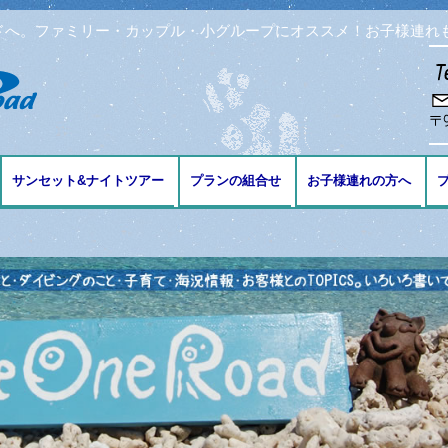
ドへ。ファミリー・カップル・小グループにオススメ！お子様連れ
コンテンツへ移動
サンセット&ナイトツアー
プランの組合せ
お子様連れの方へ
ブ
ング
リング
ビング
免許の講習