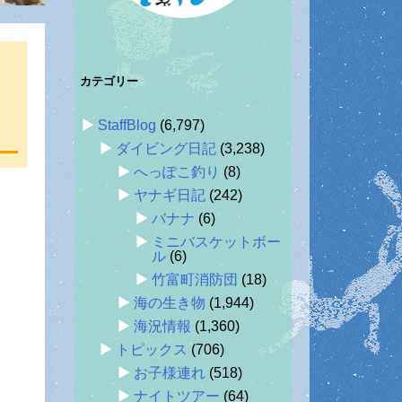
カテゴリー
StaffBlog
(6,797)
ダイビング日記
(3,238)
へっぽこ釣り
(8)
ヤナギ日記
(242)
バナナ
(6)
ミニバスケットボー
ル
(6)
竹富町消防団
(18)
海の生き物
(1,944)
海況情報
(1,360)
トピックス
(706)
お子様連れ
(518)
ナイトツアー
(64)