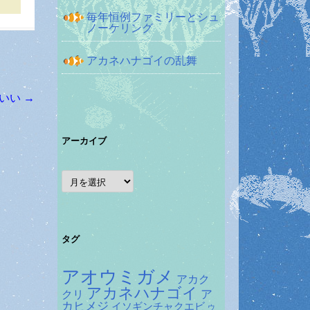
毎年恒例ファミリーとシュ
ノーケリング
アカネハナゴイの乱舞
ちいい
→
アーカイブ
ア
ー
カ
イ
ブ
タグ
アオウミガメ
アカク
アカネハナゴイ
ア
クリ
カヒメジ
イソギンチャクエビ
ウ