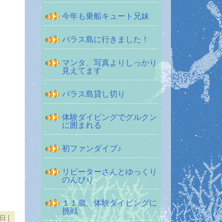
今年も乗船キュート兄妹
バラス島に行きました！
マンタ、写真よりしっかり
見えてます
バラス島貸し切り
体験ダイビングでグルクン
に囲まれる
初ファンダイブ♪
リピーターさんとゆっくり
のんびり
１１歳、体験ダイビングに
挑戦
4日
|