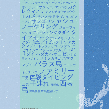
デフリツノザヤウミウシ
ウミウシカクレエビ
カク
オイランヨウジ
カエルアンコウ
レクマノミ
カスミチョウチョウウ
カメ
キンメモドキ
オ
ク
ギンガハゼ
シュ
サンゴ
サンゴ礁
マノミ
ノーケリング
ジョーフィ
タ
スカシテンジクダイ
ッシュ
イマイ
タテジマキンチャ
タコ
ダイビング
トウアカ
クダイ幼魚
クマノミ
トラフシャコ
ニ
ドクウツボ
ノコギ
セゴイシウツボ
ネムリブカ
リダイ
ハダカハオコゼ
ハナビ
ハマク
ハナミノカサゴ
ラクマノミ
バラス島
マノミ
バードウ
ファミリー
ォッチング
体験ダイビング
三男
子連れ
西表
四男
珊瑚礁
島
野鳥観察ツアー
野鳥観察