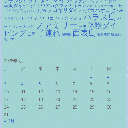
タイマイ
シテンジクダイ
タテジマキンチャクダイ
タコ
ダイビング
トウアカクマノミ
幼魚
トラフシャコ
ニセ
ドクウツボ
ノコギリダイ
ハダカハオコゼ
ゴイシウツボ
ネムリブカ
ハナ
バラス島
ハマクマノミ
ハナミノカサゴ
バ
ビラクマノミ
ファミリー
体験ダイ
ードウォッチング
三男
子連れ
西表島
ビング
四男
野鳥観
珊瑚礁
野鳥観察
察ツアー
2026年8月
月
火
水
木
金
土
日
1
2
3
4
5
6
7
8
9
10
11
12
13
14
15
16
17
18
19
20
21
22
23
24
25
26
27
28
29
30
31
« 7月