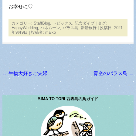
お幸せに♡
カテゴリー:
StaffBlog
,
トピックス
,
記念ダイブ
| タグ:
HappyWedding
,
ハネムーン
,
バラス島
,
新婚旅行
| 投稿日:
2021
年9月9日
|
投稿者:
maiko
←
生物大好きご夫婦
青空のバラス島
→
投稿ナビゲーション
SIMA TO TORI 西表島の鳥ガイド