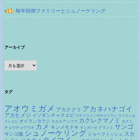
毎年恒例ファミリーとシュノーケリング
アーカイブ
ア
ー
カ
イ
ブ
タグ
アオウミガメ
アカネハナゴイ
アカククリ
アカヒメジ
イソギンチャクエビ
ウデフリツノザヤウミウシ
ウミウシカ
カクレクマノミ
オイランヨウジ
カエルアンコウ
カスミ
クレエビ
カメ
サンゴ
キンメモドキ
チョウチョウウオ
クマノミ
ギンガハゼ
シュノーケリング
スカ
サンゴ礁
ジョーフィッシュ