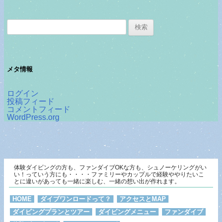
検
索:
メタ情報
ログイン
投稿フィード
コメントフィード
WordPress.org
体験ダイビングの方も、ファンダイブOKな方も、シュノーケリングがい
い！っていう方にも・・・・ファミリーやカップルで経験ややりたいこ
とに違いがあっても一緒に楽しむ、一緒の想い出が作れます。
HOME
ダイブワンロードって？
アクセスとMAP
ダイビングプランとツアー
ダイビングメニュー
ファンダイブ