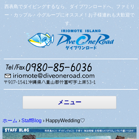
西表島でダイビングするなら、ダイブワンロードへ。ファミリ
ー・カップル・小グループにオススメ！お子様連れも大歓迎で
す。
コンテン
ツへ移動
メニュー
ホーム
›
StaffBlog
›
HappyWedding♡