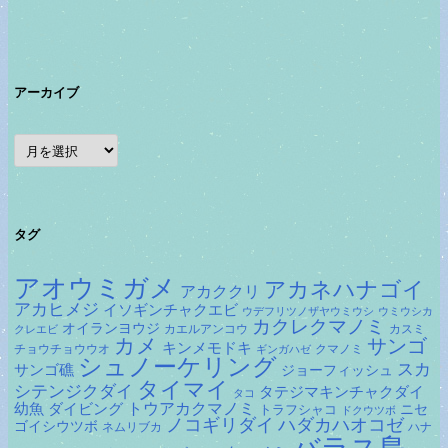
アーカイブ
ア
ー
カ
イ
ブ
タグ
アオウミガメ
アカネハナゴイ
アカククリ
アカヒメジ
イソギンチャクエビ
ウデフリツノザヤウミウシ
ウミウシカ
カクレクマノミ
オイランヨウジ
カエルアンコウ
カスミ
クレエビ
カメ
サンゴ
キンメモドキ
チョウチョウウオ
クマノミ
ギンガハゼ
シュノーケリング
スカ
サンゴ礁
ジョーフィッシュ
タイマイ
シテンジクダイ
タテジマキンチャクダイ
タコ
ダイビング
トウアカクマノミ
幼魚
トラフシャコ
ニセ
ドクウツボ
ノコギリダイ
ハダカハオコゼ
ゴイシウツボ
ネムリブカ
ハナ