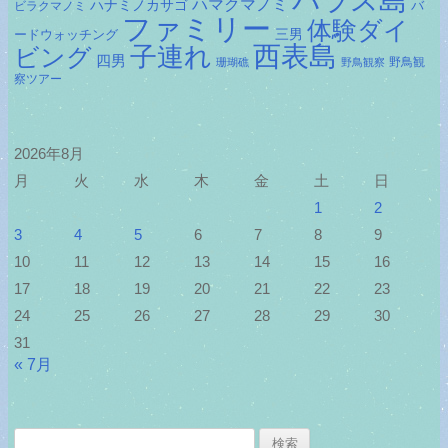
バラス島
ハマクマノミ
ハナミノカサゴ
バ
ビラクマノミ
ファミリー
体験ダイ
ードウォッチング
三男
子連れ
西表島
ビング
四男
野鳥観
珊瑚礁
野鳥観察
察ツアー
2026年8月
月
火
水
木
金
土
日
1
2
3
4
5
6
7
8
9
10
11
12
13
14
15
16
17
18
19
20
21
22
23
24
25
26
27
28
29
30
31
« 7月
検