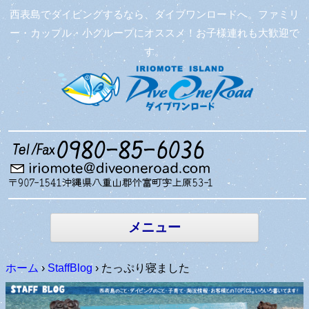
西表島でダイビングするなら、ダイブワンロードへ。ファミリ
ー・カップル・小グループにオススメ！お子様連れも大歓迎で
す。
コンテン
ツへ移動
メニュー
ホーム
›
StaffBlog
›
たっぷり寝ました