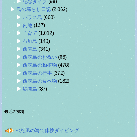
記念ダイブ
(98)
島の暮らし日記
(2,862)
バラス島
(668)
内地
(137)
子育て
(1,012)
石垣島
(140)
西表島
(341)
西表島のお祝い
(66)
西表島の動植物
(478)
西表島の行事
(372)
西表島の食べ物
(182)
鳩間島
(87)
最近の投稿
べた凪の海で体験ダイビング