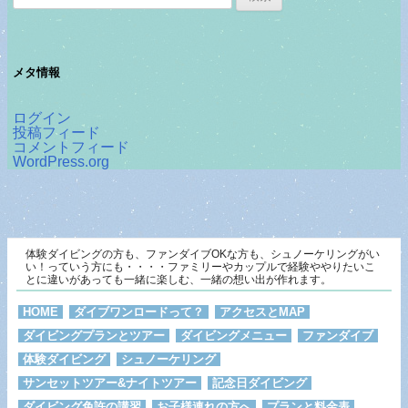
索:
メタ情報
ログイン
投稿フィード
コメントフィード
WordPress.org
体験ダイビングの方も、ファンダイブOKな方も、シュノーケリングがい
い！っていう方にも・・・・ファミリーやカップルで経験ややりたいこ
とに違いがあっても一緒に楽しむ、一緒の想い出が作れます。
HOME
ダイブワンロードって？
アクセスとMAP
ダイビングプランとツアー
ダイビングメニュー
ファンダイブ
体験ダイビング
シュノーケリング
サンセットツアー&ナイトツアー
記念日ダイビング
ダイビング免許の講習
お子様連れの方へ
プランと料金表