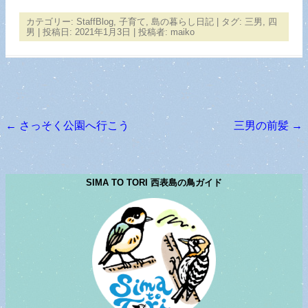
カテゴリー:
StaffBlog
,
子育て
,
島の暮らし日記
| タグ:
三男
,
四
男
| 投稿日:
2021年1月3日
|
投稿者:
maiko
←
さっそく公園へ行こう
三男の前髪
→
投稿ナビゲーション
SIMA TO TORI 西表島の鳥ガイド