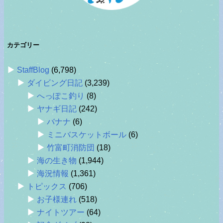
カテゴリー
StaffBlog
(6,798)
ダイビング日記
(3,239)
へっぽこ釣り
(8)
ヤナギ日記
(242)
バナナ
(6)
ミニバスケットボール
(6)
竹富町消防団
(18)
海の生き物
(1,944)
海況情報
(1,361)
トピックス
(706)
お子様連れ
(518)
ナイトツアー
(64)