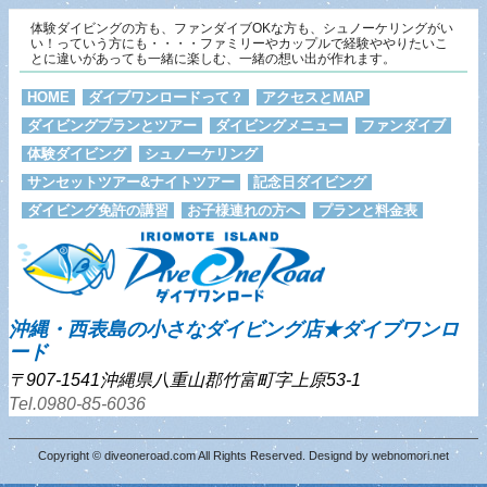
体験ダイビングの方も、ファンダイブOKな方も、シュノーケリングがい
い！っていう方にも・・・・ファミリーやカップルで経験ややりたいこ
とに違いがあっても一緒に楽しむ、一緒の想い出が作れます。
HOME
ダイブワンロードって？
アクセスとMAP
ダイビングプランとツアー
ダイビングメニュー
ファンダイブ
体験ダイビング
シュノーケリング
サンセットツアー&ナイトツアー
記念日ダイビング
ダイビング免許の講習
お子様連れの方へ
プランと料金表
沖縄・西表島の小さなダイビング店★ダイブワンロ
ード
〒907-1541沖縄県八重山郡竹富町字上原53-1
Tel.0980-85-6036
Copyright © diveoneroad.com All Rights Reserved. Designd by
webnomori.net