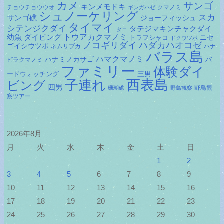
カメ
サンゴ
キンメモドキ
チョウチョウウオ
クマノミ
ギンガハゼ
シュノーケリング
スカ
サンゴ礁
ジョーフィッシュ
タイマイ
シテンジクダイ
タテジマキンチャクダイ
タコ
ダイビング
トウアカクマノミ
幼魚
トラフシャコ
ニセ
ドクウツボ
ノコギリダイ
ハダカハオコゼ
ゴイシウツボ
ネムリブカ
ハナ
バラス島
ハマクマノミ
ハナミノカサゴ
バ
ビラクマノミ
ファミリー
体験ダイ
ードウォッチング
三男
子連れ
西表島
ビング
四男
野鳥観
珊瑚礁
野鳥観察
察ツアー
2026年8月
月
火
水
木
金
土
日
1
2
3
4
5
6
7
8
9
10
11
12
13
14
15
16
17
18
19
20
21
22
23
24
25
26
27
28
29
30