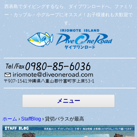
西表島でダイビングするなら、ダイブワンロードへ。ファミリ
ー・カップル・小グループにオススメ！お子様連れも大歓迎で
す。
コンテン
ツへ移動
メニュー
ホーム
›
StaffBlog
›
貸切バラスが最高