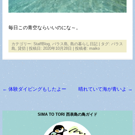
毎日この青空ならいいのにな～。
カテゴリー:
StaffBlog
,
バラス島
,
島の暮らし日記
| タグ:
バラス
島
,
貸切
| 投稿日:
2020年10月28日
|
投稿者:
maiko
←
体験ダイビングもしたよー
晴れていて海が青いよ
→
投稿ナビゲーション
SIMA TO TORI 西表島の鳥ガイド