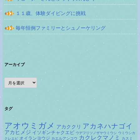
１１歳、体験ダイビングに挑戦
毎年恒例ファミリーとシュノーケリング
アーカイブ
ア
ー
カ
イ
ブ
タグ
アオウミガメ
アカネハナゴイ
アカククリ
アカヒメジ
イソギンチャクエビ
ウデフリツノザヤウミウシ
ウミウシカ
カクレクマノミ
オイランヨウジ
カエルアンコウ
カスミ
クレエビ