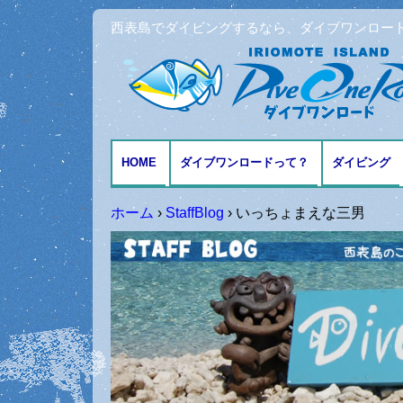
西表島でダイビングするなら、ダイブワンロー
HOME
ダイブワンロードって？
ダイビング
アクセスとMAP
ファンダイ
ホーム
›
StaffBlog
›
いっちょまえな三男
体験ダイビ
シュノーケ
記念日ダイ
ダイビング