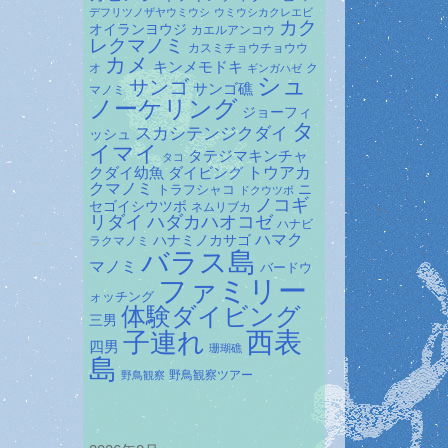
デフリツノザヤウミウシ
ウミウシカクレエビ
カク
オイランヨウジ
カエルアンコウ
レクマノミ
カスミチョウチョウウ
カメ
キンメモドキ
オ
ク
ギンガハゼ
シュ
サンゴ
サンゴ礁
マノミ
ノーケリング
ジョーフィ
タ
スカシテンジクダイ
ッシュ
イマイ
タテジマキンチャ
タコ
ダイビング
トウアカ
クダイ幼魚
クマノミ
トラフシャコ
ニ
ドクウツボ
ノコギ
セゴイシウツボ
ネムリブカ
リダイ
ハダカハオコゼ
ハナビ
ハマク
ハナミノカサゴ
ラクマノミ
バラス島
マノミ
バードウ
ファミリー
ォッチング
体験ダイビング
三男
子連れ
西表
四男
珊瑚礁
島
野鳥観察ツアー
野鳥観察