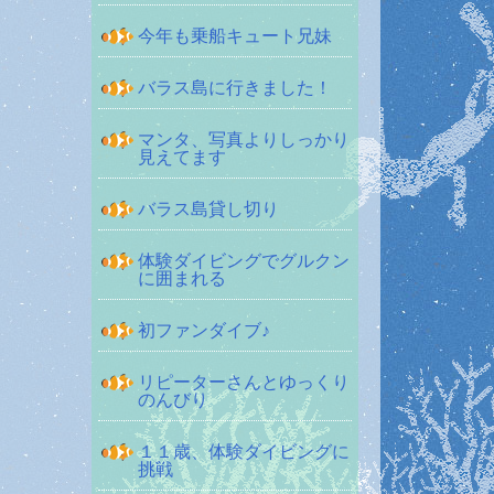
今年も乗船キュート兄妹
バラス島に行きました！
マンタ、写真よりしっかり
見えてます
バラス島貸し切り
体験ダイビングでグルクン
に囲まれる
初ファンダイブ♪
リピーターさんとゆっくり
のんびり
１１歳、体験ダイビングに
挑戦