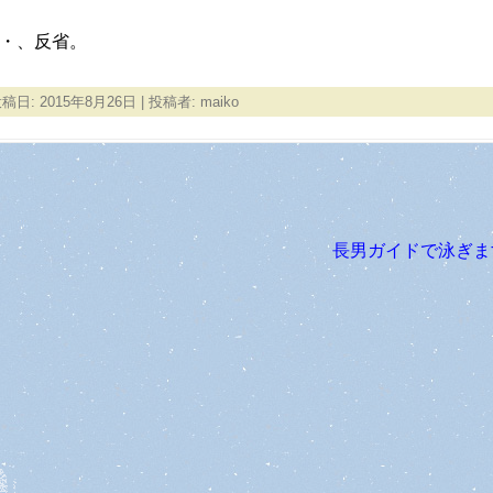
・、反省。
投稿日:
2015年8月26日
|
投稿者:
maiko
長男ガイドで泳ぎ