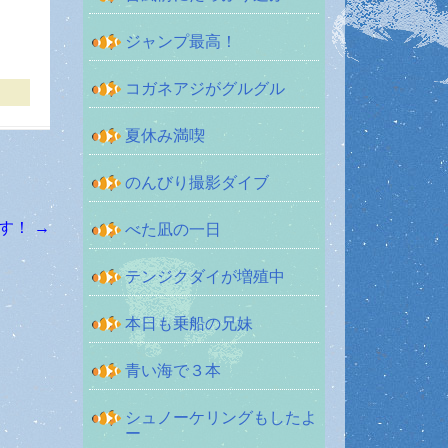
ジャンプ最高！
コガネアジがグルグル
夏休み満喫
のんびり撮影ダイブ
ます！
→
べた凪の一日
テンジクダイが増殖中
本日も乗船の兄妹
青い海で３本
シュノーケリングもしたよ
ー