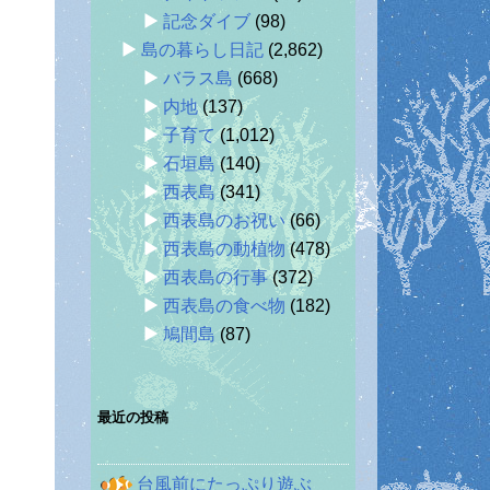
記念ダイブ
(98)
島の暮らし日記
(2,862)
バラス島
(668)
内地
(137)
子育て
(1,012)
石垣島
(140)
西表島
(341)
西表島のお祝い
(66)
西表島の動植物
(478)
西表島の行事
(372)
西表島の食べ物
(182)
鳩間島
(87)
最近の投稿
台風前にたっぷり遊ぶ