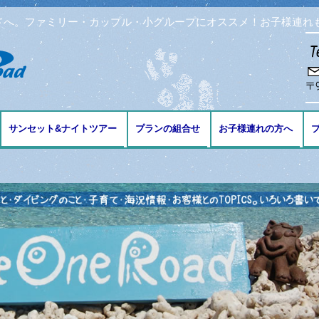
ドへ。ファミリー・カップル・小グループにオススメ！お子様連れ
コンテンツへ移動
サンセット&ナイトツアー
プランの組合せ
お子様連れの方へ
ブ
ング
リング
ビング
免許の講習