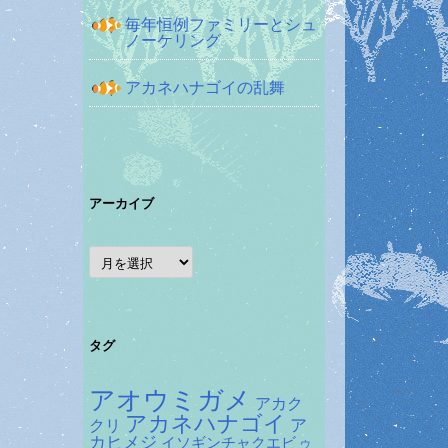
毎年恒例ファミリーとシュ
ノーケリング
アカネハナゴイの乱舞
アーカイブ
ア
ー
カ
イ
ブ
タグ
アオウミガメ
アカク
アカネハナゴイ
ア
クリ
カヒメジ
イソギンチャクエビ
ウ