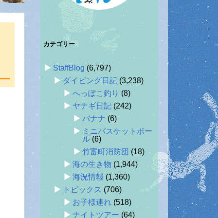
カテゴリー
StaffBlog
(6,797)
ダイビング日記
(3,238)
へっぽこ釣り
(8)
ヤナギ日記
(242)
バナナ
(6)
ミニバスケットボー
ル
(6)
竹富町消防団
(18)
海の生き物
(1,944)
海況情報
(1,360)
トピックス
(706)
お子様連れ
(518)
ナイトツアー
(64)