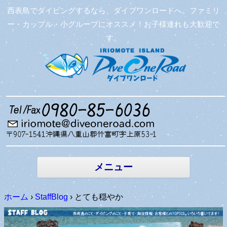
西表島でダイビングするなら、ダイブワンロードへ。ファミリ
ー・カップル・小グループにオススメ！お子様連れも大歓迎で
す。
コンテン
ツへ移動
メニュー
ホーム
›
StaffBlog
›
とても穏やか