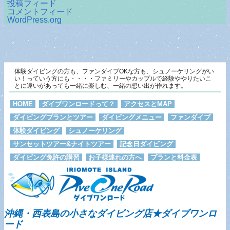
投稿フィード
コメントフィード
WordPress.org
体験ダイビングの方も、ファンダイブOKな方も、シュノーケリングがい
い！っていう方にも・・・・ファミリーやカップルで経験ややりたいこ
とに違いがあっても一緒に楽しむ、一緒の想い出が作れます。
HOME
ダイブワンロードって？
アクセスとMAP
ダイビングプランとツアー
ダイビングメニュー
ファンダイブ
体験ダイビング
シュノーケリング
サンセットツアー&ナイトツアー
記念日ダイビング
ダイビング免許の講習
お子様連れの方へ
プランと料金表
沖縄・西表島の小さなダイビング店★ダイブワンロ
ード