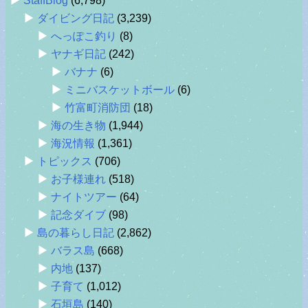
StaffBlog
(6,798)
ダイビング日記
(3,239)
へっぽこ釣り
(8)
ヤナギ日記
(242)
バナナ
(6)
ミニバスケットボール
(6)
竹富町消防団
(18)
海の生き物
(1,944)
海況情報
(1,361)
トピックス
(706)
お子様連れ
(518)
ナイトツアー
(64)
記念ダイブ
(98)
島の暮らし日記
(2,862)
バラス島
(668)
内地
(137)
子育て
(1,012)
石垣島
(140)