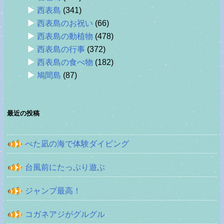
西表島
(341)
西表島のお祝い
(66)
西表島の動植物
(478)
西表島の行事
(372)
西表島の食べ物
(182)
鳩間島
(87)
最近の投稿
べた凪の海で体験ダイビング
台風前にたっぷり遊ぶ
ジャンプ最高！
コガネアジがグルグル