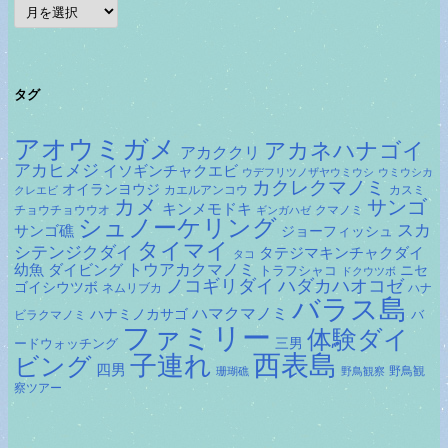
ア
ー
カ
イ
ブ
タグ
アオウミガメ
アカネハナゴイ
アカククリ
アカヒメジ
イソギンチャクエビ
ウデフリツノザヤウミウシ
ウミウシカ
カクレクマノミ
オイランヨウジ
カエルアンコウ
カスミ
クレエビ
カメ
サンゴ
キンメモドキ
チョウチョウウオ
クマノミ
ギンガハゼ
シュノーケリング
スカ
サンゴ礁
ジョーフィッシュ
タイマイ
シテンジクダイ
タテジマキンチャクダイ
タコ
ダイビング
トウアカクマノミ
幼魚
トラフシャコ
ニセ
ドクウツボ
ノコギリダイ
ハダカハオコゼ
ゴイシウツボ
ネムリブカ
ハナ
バラス島
ハマクマノミ
ハナミノカサゴ
バ
ビラクマノミ
ファミリー
体験ダイ
ードウォッチング
三男
子連れ
西表島
ビング
四男
野鳥観
珊瑚礁
野鳥観察
察ツアー