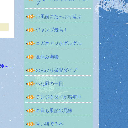
グ
台風前にたっぷり遊ぶ
ジャンプ最高！
コガネアジがグルグル
夏休み満喫
上陸～
→
のんびり撮影ダイブ
べた凪の一日
テンジクダイが増殖中
本日も乗船の兄妹
青い海で３本