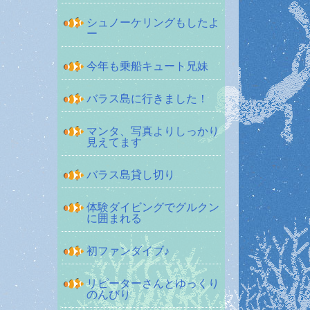
シュノーケリングもしたよ
ー
今年も乗船キュート兄妹
バラス島に行きました！
マンタ、写真よりしっかり
見えてます
バラス島貸し切り
体験ダイビングでグルクン
に囲まれる
初ファンダイブ♪
リピーターさんとゆっくり
のんびり