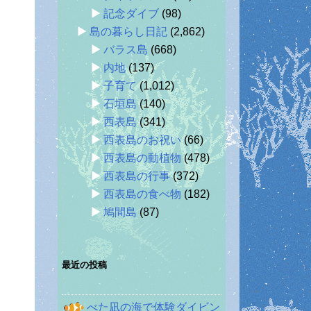
記念ダイブ
(98)
島の暮らし日記
(2,862)
バラス島
(668)
内地
(137)
子育て
(1,012)
石垣島
(140)
西表島
(341)
西表島のお祝い
(66)
西表島の動植物
(478)
西表島の行事
(372)
西表島の食べ物
(182)
鳩間島
(87)
最近の投稿
べた凪の海で体験ダイビン