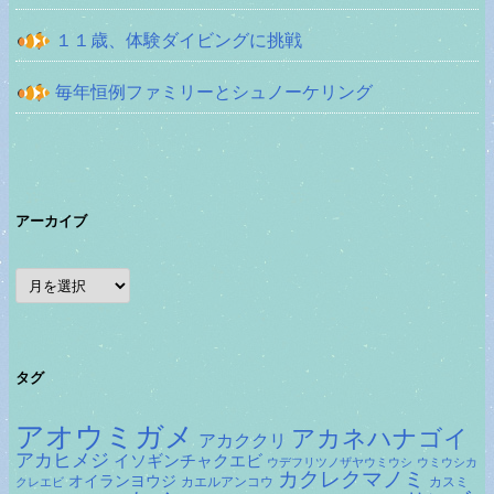
１１歳、体験ダイビングに挑戦
毎年恒例ファミリーとシュノーケリング
アーカイブ
ア
ー
カ
イ
ブ
タグ
アオウミガメ
アカネハナゴイ
アカククリ
アカヒメジ
イソギンチャクエビ
ウデフリツノザヤウミウシ
ウミウシカ
カクレクマノミ
オイランヨウジ
カエルアンコウ
カスミ
クレエビ