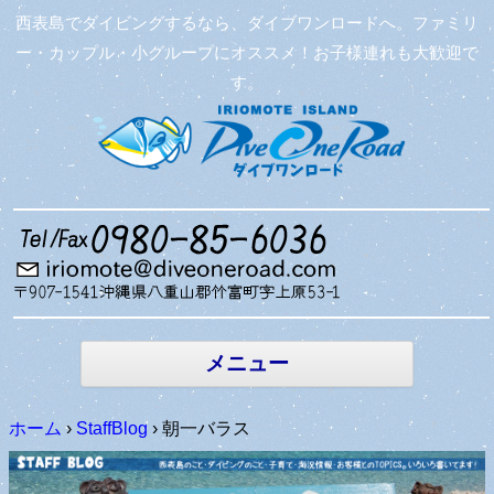
西表島でダイビングするなら、ダイブワンロードへ。ファミリ
ー・カップル・小グループにオススメ！お子様連れも大歓迎で
す。
コンテン
ツへ移動
メニュー
ホーム
›
StaffBlog
›
朝一バラス