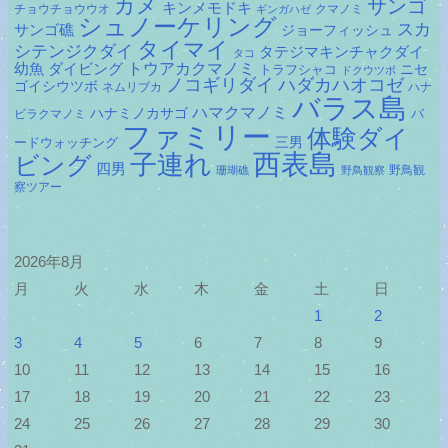
カメ
サンゴ
キンメモドキ
チョウチョウウオ
クマノミ
ギンガハゼ
シュノーケリング
スカ
サンゴ礁
ジョーフィッシュ
タイマイ
シテンジクダイ
タテジマキンチャクダイ
タコ
ダイビング
トウアカクマノミ
幼魚
トラフシャコ
ニセ
ドクウツボ
ノコギリダイ
ハダカハオコゼ
ゴイシウツボ
ネムリブカ
ハナ
バラス島
ハマクマノミ
ハナミノカサゴ
バ
ビラクマノミ
ファミリー
体験ダイ
ードウォッチング
三男
子連れ
西表島
ビング
四男
野鳥観
珊瑚礁
野鳥観察
察ツアー
2026年8月
月
火
水
木
金
土
日
1
2
3
4
5
6
7
8
9
10
11
12
13
14
15
16
17
18
19
20
21
22
23
24
25
26
27
28
29
30