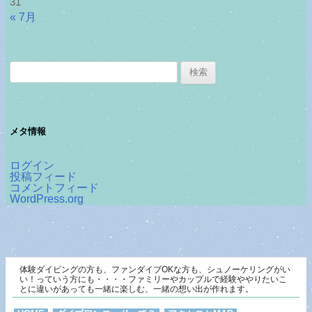
31
« 7月
検
索:
メタ情報
ログイン
投稿フィード
コメントフィード
WordPress.org
体験ダイビングの方も、ファンダイブOKな方も、シュノーケリングがい
い！っていう方にも・・・・ファミリーやカップルで経験ややりたいこ
とに違いがあっても一緒に楽しむ、一緒の想い出が作れます。