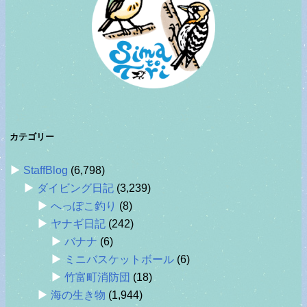
カテゴリー
StaffBlog
(6,798)
ダイビング日記
(3,239)
へっぽこ釣り
(8)
ヤナギ日記
(242)
バナナ
(6)
ミニバスケットボール
(6)
竹富町消防団
(18)
海の生き物
(1,944)