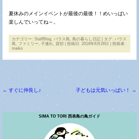
夏休みのメインイベントが最後の最後！！めいっぱい
楽しんでいってね～。
カテゴリー:
StaffBlog
,
バラス島
,
島の暮らし日記
| タグ:
バラス
島
,
ファミリー
,
子連れ
,
貸切
| 投稿日:
2019年8月28日
|
投稿者:
maiko
←
すぐに仲良し♪
子どもは元気いっぱい！
→
投稿ナビゲーション
SIMA TO TORI 西表島の鳥ガイド