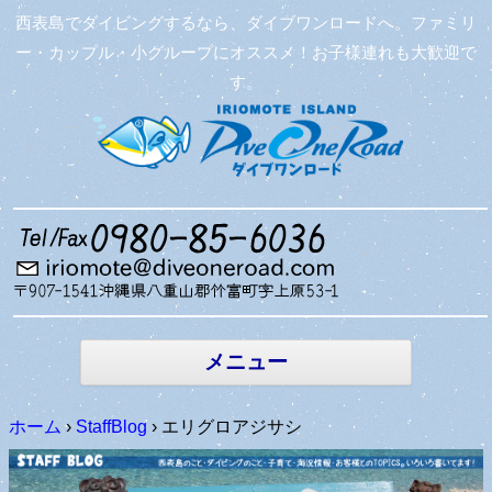
西表島でダイビングするなら、ダイブワンロードへ。ファミリ
ー・カップル・小グループにオススメ！お子様連れも大歓迎で
す。
コンテン
ツへ移動
メニュー
ホーム
›
StaffBlog
›
エリグロアジサシ