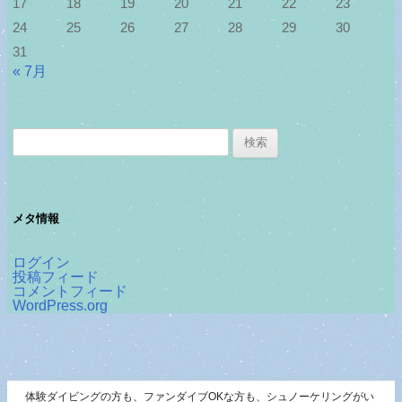
17
18
19
20
21
22
23
24
25
26
27
28
29
30
31
« 7月
検
索:
メタ情報
ログイン
投稿フィード
コメントフィード
WordPress.org
体験ダイビングの方も、ファンダイブOKな方も、シュノーケリングがい