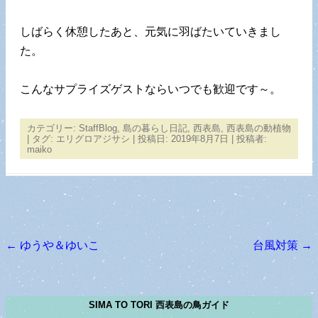
しばらく休憩したあと、元気に羽ばたいていきまし
た。
こんなサプライズゲストならいつでも歓迎です～。
カテゴリー:
StaffBlog
,
島の暮らし日記
,
西表島
,
西表島の動植物
| タグ:
エリグロアジサシ
| 投稿日:
2019年8月7日
|
投稿者:
maiko
←
ゆうや＆ゆいこ
台風対策
→
投稿ナビゲーション
SIMA TO TORI 西表島の鳥ガイド