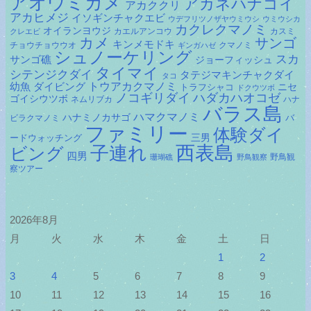
アオウミガメ
アカネハナゴイ
アカククリ
アカヒメジ
イソギンチャクエビ
ウデフリツノザヤウミウシ
ウミウシカ
カクレクマノミ
オイランヨウジ
カエルアンコウ
カスミ
クレエビ
カメ
サンゴ
キンメモドキ
チョウチョウウオ
クマノミ
ギンガハゼ
シュノーケリング
スカ
サンゴ礁
ジョーフィッシュ
タイマイ
シテンジクダイ
タテジマキンチャクダイ
タコ
ダイビング
トウアカクマノミ
幼魚
トラフシャコ
ニセ
ドクウツボ
ノコギリダイ
ハダカハオコゼ
ゴイシウツボ
ネムリブカ
ハナ
バラス島
ハマクマノミ
ハナミノカサゴ
バ
ビラクマノミ
ファミリー
体験ダイ
ードウォッチング
三男
子連れ
西表島
ビング
四男
野鳥観
珊瑚礁
野鳥観察
察ツアー
2026年8月
月
火
水
木
金
土
日
1
2
3
4
5
6
7
8
9
10
11
12
13
14
15
16