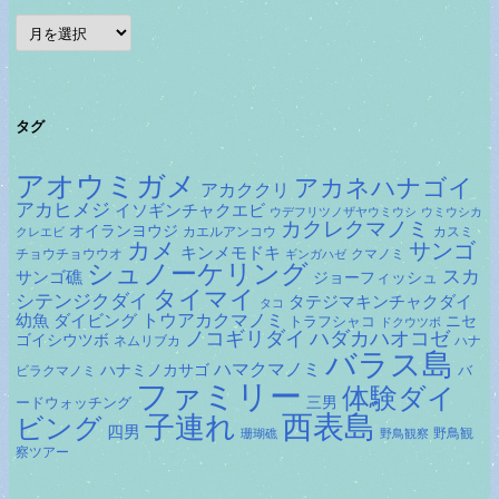
ア
ー
カ
イ
ブ
タグ
アオウミガメ
アカネハナゴイ
アカククリ
アカヒメジ
イソギンチャクエビ
ウデフリツノザヤウミウシ
ウミウシカ
カクレクマノミ
オイランヨウジ
カエルアンコウ
カスミ
クレエビ
カメ
サンゴ
キンメモドキ
チョウチョウウオ
クマノミ
ギンガハゼ
シュノーケリング
スカ
サンゴ礁
ジョーフィッシュ
タイマイ
シテンジクダイ
タテジマキンチャクダイ
タコ
ダイビング
トウアカクマノミ
幼魚
トラフシャコ
ニセ
ドクウツボ
ノコギリダイ
ハダカハオコゼ
ゴイシウツボ
ネムリブカ
ハナ
バラス島
ハマクマノミ
ハナミノカサゴ
バ
ビラクマノミ
ファミリー
体験ダイ
ードウォッチング
三男
子連れ
西表島
ビング
四男
野鳥観
珊瑚礁
野鳥観察
察ツアー