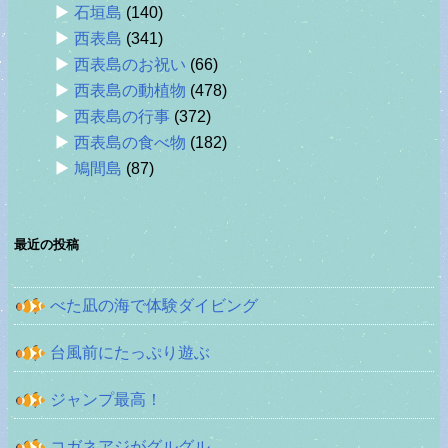
石垣島
(140)
西表島
(341)
西表島のお祝い
(66)
西表島の動植物
(478)
西表島の行事
(372)
西表島の食べ物
(182)
鳩間島
(87)
最近の投稿
べた凪の海で体験ダイビング
台風前にたっぷり遊ぶ
ジャンプ最高！
コガネアジがグルグル