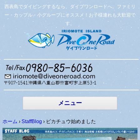
西表島でダイビングするなら、ダイブワンロードへ。ファミリ
ー・カップル・小グループにオススメ！お子様連れも大歓迎で
す。
コンテン
ツへ移動
メニュー
ホーム
›
StaffBlog
›
ピカチュウ始めました