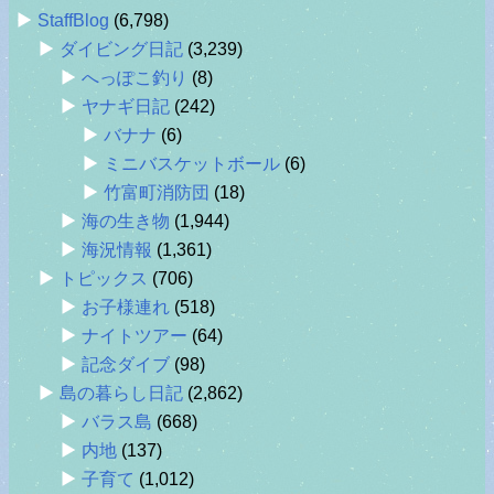
StaffBlog
(6,798)
ダイビング日記
(3,239)
へっぽこ釣り
(8)
ヤナギ日記
(242)
バナナ
(6)
ミニバスケットボール
(6)
竹富町消防団
(18)
海の生き物
(1,944)
海況情報
(1,361)
トピックス
(706)
お子様連れ
(518)
ナイトツアー
(64)
記念ダイブ
(98)
島の暮らし日記
(2,862)
バラス島
(668)
内地
(137)
子育て
(1,012)