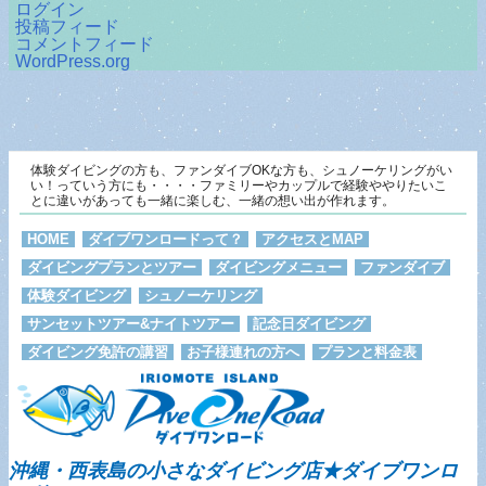
ログイン
投稿フィード
コメントフィード
WordPress.org
体験ダイビングの方も、ファンダイブOKな方も、シュノーケリングがい
い！っていう方にも・・・・ファミリーやカップルで経験ややりたいこ
とに違いがあっても一緒に楽しむ、一緒の想い出が作れます。
HOME
ダイブワンロードって？
アクセスとMAP
ダイビングプランとツアー
ダイビングメニュー
ファンダイブ
体験ダイビング
シュノーケリング
サンセットツアー&ナイトツアー
記念日ダイビング
ダイビング免許の講習
お子様連れの方へ
プランと料金表
沖縄・西表島の小さなダイビング店★ダイブワンロ