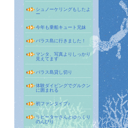
シュノーケリングもしたよ
ー
今年も乗船キュート兄妹
バラス島に行きました！
マンタ、写真よりしっかり
見えてます
バラス島貸し切り
体験ダイビングでグルクン
に囲まれる
初ファンダイブ♪
リピーターさんとゆっくり
のんびり