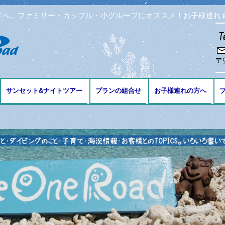
ドへ。ファミリー・カップル・小グループにオススメ！お子様連れ
コンテンツへ移動
サンセット&ナイトツアー
プランの組合せ
お子様連れの方へ
ブ
ング
リング
ビング
免許の講習