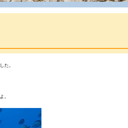
した。
よ。