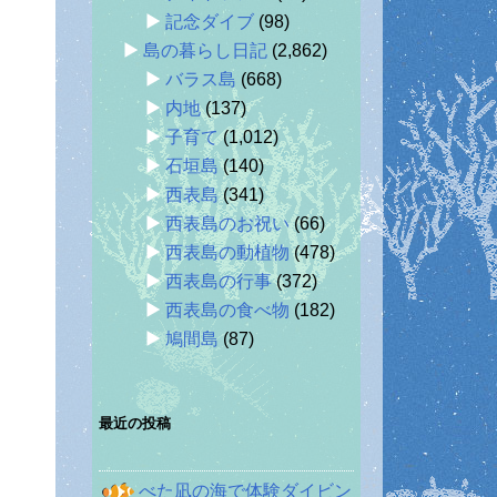
記念ダイブ
(98)
島の暮らし日記
(2,862)
バラス島
(668)
内地
(137)
子育て
(1,012)
石垣島
(140)
西表島
(341)
西表島のお祝い
(66)
西表島の動植物
(478)
西表島の行事
(372)
西表島の食べ物
(182)
鳩間島
(87)
最近の投稿
べた凪の海で体験ダイビン