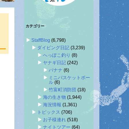
カテゴリー
StaffBlog
(6,798)
ダイビング日記
(3,239)
へっぽこ釣り
(8)
ヤナギ日記
(242)
バナナ
(6)
ミニバスケットボー
ル
(6)
竹富町消防団
(18)
海の生き物
(1,944)
海況情報
(1,361)
トピックス
(706)
お子様連れ
(518)
ナイトツアー
(64)