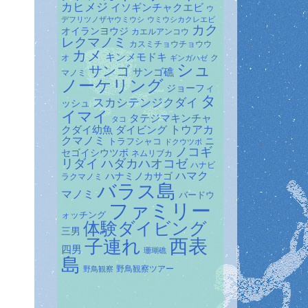
カヒメジ
イソギンチャクエビ
ウ
デフリツノザヤウミウシ
ウミウシカクレエビ
カク
オイランヨウジ
カエルアンコウ
レクマノミ
カスミチョウチョウウ
カメ
キンメモドキ
オ
ク
ギンガハゼ
シュ
サンゴ
サンゴ礁
マノミ
ノーケリング
ジョーフィ
タ
スカシテンジクダイ
ッシュ
イマイ
タテジマキンチャ
タコ
ダイビング
トウアカ
クダイ幼魚
クマノミ
トラフシャコ
ニ
ドクウツボ
ノコギ
セゴイシウツボ
ネムリブカ
リダイ
ハダカハオコゼ
ハナビ
ハマク
ハナミノカサゴ
ラクマノミ
バラス島
マノミ
バードウ
ファミリー
ォッチング
体験ダイビング
三男
子連れ
西表
四男
珊瑚礁
島
野鳥観察ツアー
野鳥観察