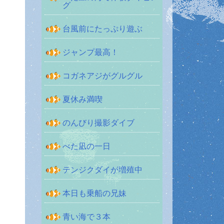
グ
台風前にたっぷり遊ぶ
ジャンプ最高！
コガネアジがグルグル
夏休み満喫
のんびり撮影ダイブ
べた凪の一日
テンジクダイが増殖中
本日も乗船の兄妹
青い海で３本