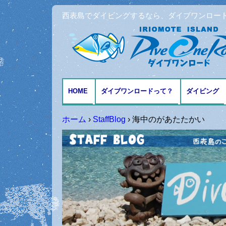
西表島でダイビングするなら、ダイブワンロー
HOME
ダイブワンロードって？
ダイビング
アクセスとMAP
ファンダイ
ホーム
›
StaffBlog
›
海中のがあたたかい
体験ダイビ
シュノーケ
記念日ダイ
ダイビング