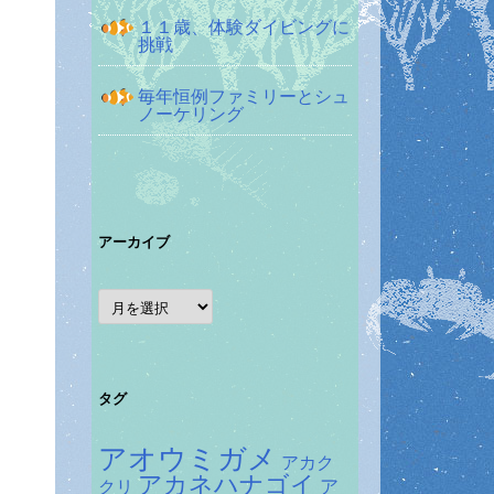
１１歳、体験ダイビングに
挑戦
毎年恒例ファミリーとシュ
ノーケリング
アーカイブ
ア
ー
カ
イ
ブ
タグ
アオウミガメ
アカク
アカネハナゴイ
ア
クリ