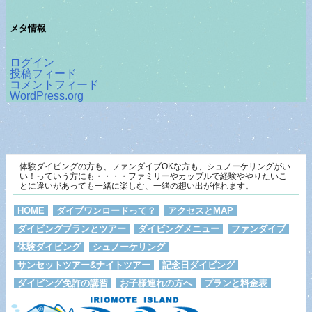
メタ情報
ログイン
投稿フィード
コメントフィード
WordPress.org
体験ダイビングの方も、ファンダイブOKな方も、シュノーケリングがい
い！っていう方にも・・・・ファミリーやカップルで経験ややりたいこ
とに違いがあっても一緒に楽しむ、一緒の想い出が作れます。
HOME
ダイブワンロードって？
アクセスとMAP
ダイビングプランとツアー
ダイビングメニュー
ファンダイブ
体験ダイビング
シュノーケリング
サンセットツアー&ナイトツアー
記念日ダイビング
ダイビング免許の講習
お子様連れの方へ
プランと料金表