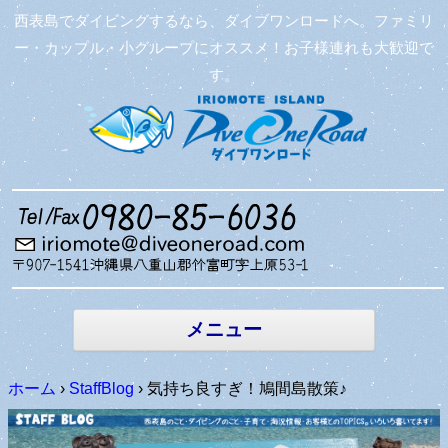
西表島でダイビングするなら、ダイブワンロードへ。ファミリ
ー・カップル・小グループにオススメ！お子様連れも大歓迎で
す。
コンテン
ツへ移動
メニュー
ホーム
›
StaffBlog
›
気持ち良すぎ！鳩間島散策♪