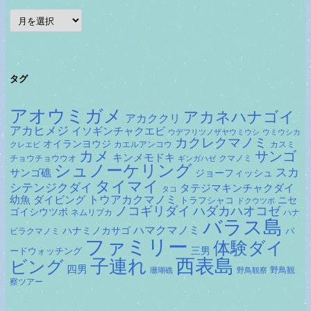
ア
ー
カ
イ
ブ
タグ
アオウミガメ
アカネハナゴイ
アカククリ
アカヒメジ
イソギンチャクエビ
ウデフリツノザヤウミウシ
ウミウシカ
カクレクマノミ
オイランヨウジ
カエルアンコウ
カスミ
クレエビ
カメ
サンゴ
キンメモドキ
チョウチョウウオ
クマノミ
ギンガハゼ
シュノーケリング
スカ
サンゴ礁
ジョーフィッシュ
タイマイ
シテンジクダイ
タテジマキンチャクダイ
タコ
ダイビング
トウアカクマノミ
幼魚
トラフシャコ
ニセ
ドクウツボ
ノコギリダイ
ハダカハオコゼ
ゴイシウツボ
ネムリブカ
ハナ
バラス島
ハマクマノミ
ハナミノカサゴ
バ
ビラクマノミ
ファミリー
体験ダイ
ードウォッチング
三男
子連れ
西表島
ビング
四男
野鳥観
珊瑚礁
野鳥観察
察ツアー