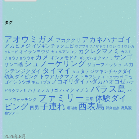
カ
イ
ブ
タグ
アオウミガメ
アカネハナゴイ
アカククリ
アカヒメジ
イソギンチャクエビ
ウデフリツノザヤウミウシ
ウミウシカ
カクレクマノミ
オイランヨウジ
カエルアンコウ
カスミ
クレエビ
カメ
サンゴ
キンメモドキ
チョウチョウウオ
クマノミ
ギンガハゼ
シュノーケリング
スカ
サンゴ礁
ジョーフィッシュ
タイマイ
シテンジクダイ
タテジマキンチャクダイ
タコ
ダイビング
トウアカクマノミ
幼魚
トラフシャコ
ニセ
ドクウツボ
ノコギリダイ
ハダカハオコゼ
ゴイシウツボ
ネムリブカ
ハナ
バラス島
ハマクマノミ
ハナミノカサゴ
バ
ビラクマノミ
ファミリー
体験ダイ
ードウォッチング
三男
子連れ
西表島
ビング
四男
野鳥観
珊瑚礁
野鳥観察
察ツアー
2026年8月