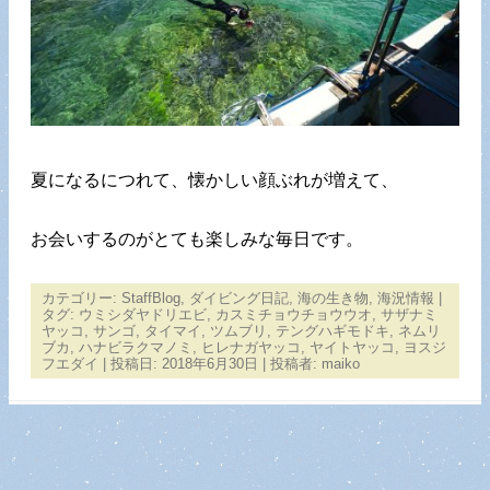
夏になるにつれて、懐かしい顔ぶれが増えて、
お会いするのがとても楽しみな毎日です。
カテゴリー:
StaffBlog
,
ダイビング日記
,
海の生き物
,
海況情報
|
タグ:
ウミシダヤドリエビ
,
カスミチョウチョウウオ
,
サザナミ
ヤッコ
,
サンゴ
,
タイマイ
,
ツムブリ
,
テングハギモドキ
,
ネムリ
ブカ
,
ハナビラクマノミ
,
ヒレナガヤッコ
,
ヤイトヤッコ
,
ヨスジ
フエダイ
| 投稿日:
2018年6月30日
|
投稿者:
maiko