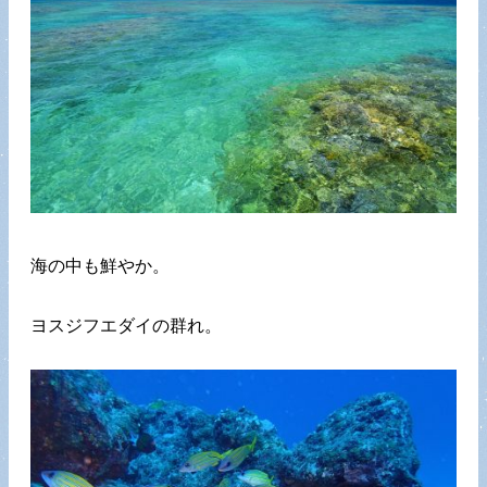
海の中も鮮やか。
ヨスジフエダイの群れ。