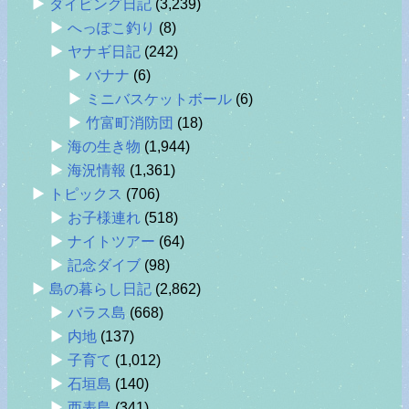
ダイビング日記
(3,239)
へっぽこ釣り
(8)
ヤナギ日記
(242)
バナナ
(6)
ミニバスケットボール
(6)
竹富町消防団
(18)
海の生き物
(1,944)
海況情報
(1,361)
トピックス
(706)
お子様連れ
(518)
ナイトツアー
(64)
記念ダイブ
(98)
島の暮らし日記
(2,862)
バラス島
(668)
内地
(137)
子育て
(1,012)
石垣島
(140)
西表島
(341)