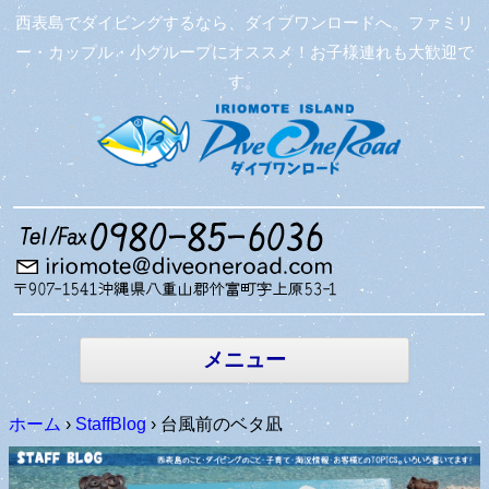
西表島でダイビングするなら、ダイブワンロードへ。ファミリ
ー・カップル・小グループにオススメ！お子様連れも大歓迎で
す。
コンテン
ツへ移動
メニュー
ホーム
›
StaffBlog
›
台風前のベタ凪