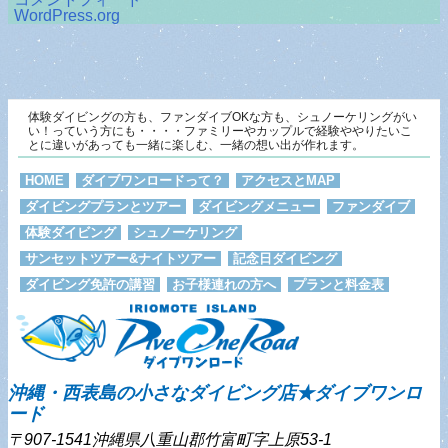
WordPress.org
体験ダイビングの方も、ファンダイブOKな方も、シュノーケリングがい
い！っていう方にも・・・・ファミリーやカップルで経験ややりたいこ
とに違いがあっても一緒に楽しむ、一緒の想い出が作れます。
HOME
ダイブワンロードって？
アクセスとMAP
ダイビングプランとツアー
ダイビングメニュー
ファンダイブ
体験ダイビング
シュノーケリング
サンセットツアー&ナイトツアー
記念日ダイビング
ダイビング免許の講習
お子様連れの方へ
プランと料金表
沖縄・西表島の小さなダイビング店★ダイブワンロ
ード
〒907-1541沖縄県八重山郡竹富町字上原53-1