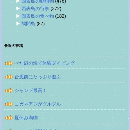
西表島の動植物
(478)
西表島の行事
(372)
西表島の食べ物
(182)
鳩間島
(87)
最近の投稿
べた凪の海で体験ダイビング
台風前にたっぷり遊ぶ
ジャンプ最高！
コガネアジがグルグル
夏休み満喫