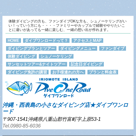
体験ダイビングの方も、ファンダイブOKな方も、シュノーケリングがい
い！っていう方にも・・・・ファミリーやカップルで経験ややりたいこ
とに違いがあっても一緒に楽しむ、一緒の想い出が作れます。
HOME
ダイブワンロードって？
アクセスとMAP
ダイビングプランとツアー
ダイビングメニュー
ファンダイブ
体験ダイビング
シュノーケリング
サンセットツアー&ナイトツアー
記念日ダイビング
ダイビング免許の講習
お子様連れの方へ
プランと料金表
沖縄・西表島の小さなダイビング店★ダイブワンロ
ード
〒907-1541沖縄県八重山郡竹富町字上原53-1
Tel.0980-85-6036