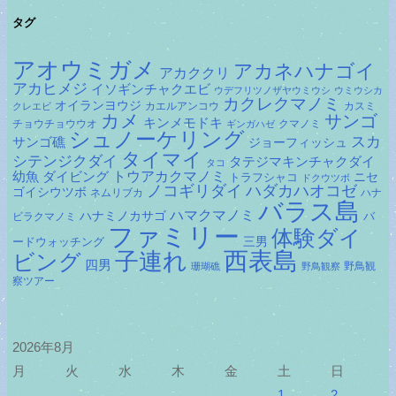
タグ
アオウミガメ
アカネハナゴイ
アカククリ
アカヒメジ
イソギンチャクエビ
ウデフリツノザヤウミウシ
ウミウシカ
カクレクマノミ
オイランヨウジ
カエルアンコウ
カスミ
クレエビ
カメ
サンゴ
キンメモドキ
チョウチョウウオ
クマノミ
ギンガハゼ
シュノーケリング
スカ
サンゴ礁
ジョーフィッシュ
タイマイ
シテンジクダイ
タテジマキンチャクダイ
タコ
ダイビング
トウアカクマノミ
幼魚
トラフシャコ
ニセ
ドクウツボ
ノコギリダイ
ハダカハオコゼ
ゴイシウツボ
ネムリブカ
ハナ
バラス島
ハマクマノミ
ハナミノカサゴ
バ
ビラクマノミ
ファミリー
体験ダイ
ードウォッチング
三男
子連れ
西表島
ビング
四男
野鳥観
珊瑚礁
野鳥観察
察ツアー
2026年8月
月
火
水
木
金
土
日
1
2