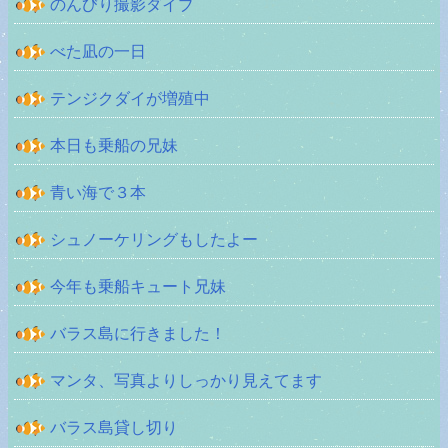
のんびり撮影ダイブ
べた凪の一日
テンジクダイが増殖中
本日も乗船の兄妹
青い海で３本
シュノーケリングもしたよー
今年も乗船キュート兄妹
バラス島に行きました！
マンタ、写真よりしっかり見えてます
バラス島貸し切り