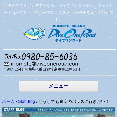
西表島でダイビングするなら、ダイブワンロードへ。ファミリ
ー・カップル・小グループにオススメ！お子様連れも大歓迎で
す。
コンテン
ツへ移動
メニュー
ホーム
›
StaffBlog
›
どうしても青空のバラスに行きたい！