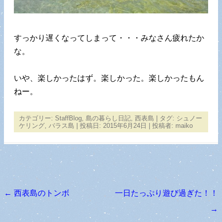
すっかり遅くなってしまって・・・みなさん疲れたか
な。
いや、楽しかったはず。楽しかった。楽しかったもん
ねー。
カテゴリー:
StaffBlog
,
島の暮らし日記
,
西表島
| タグ:
シュノー
ケリング
,
バラス島
| 投稿日:
2015年6月24日
|
投稿者:
maiko
←
西表島のトンボ
一日たっぷり遊び過ぎた！！
投稿ナビゲーション
→