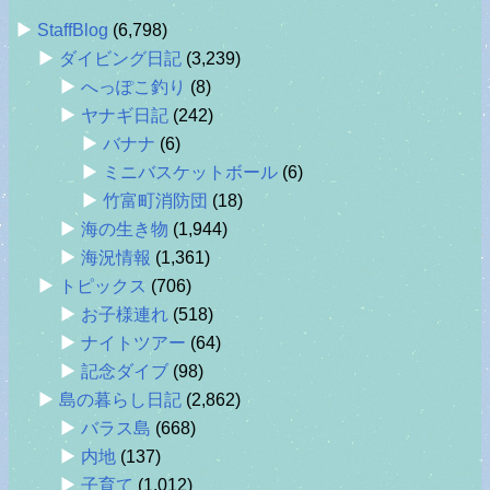
StaffBlog
(6,798)
ダイビング日記
(3,239)
へっぽこ釣り
(8)
ヤナギ日記
(242)
バナナ
(6)
ミニバスケットボール
(6)
竹富町消防団
(18)
海の生き物
(1,944)
海況情報
(1,361)
トピックス
(706)
お子様連れ
(518)
ナイトツアー
(64)
記念ダイブ
(98)
島の暮らし日記
(2,862)
バラス島
(668)
内地
(137)
子育て
(1,012)