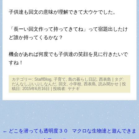
子供達も回文の意味が理解できて大ウケでした。
「長ーい回文作って持ってきてね」って宿題出したけ
ど誰か持ってくるかな？
機会があれば何度でも子供達の笑顔を見に行きたいで
すね！
カテゴリー:
StaffBlog
,
子育て
,
島の暮らし日記
,
西表島
| タグ:
だんなしぶいぶしなんだ
,
回文
,
小学校
,
西表島
,
読み聞かせ
| 投
稿日:
2015年6月16日
|
投稿者:
ヤナギ
←
どこを潜っても透明度３０
マクロな生物達と遊んできま
投稿ナビゲーション