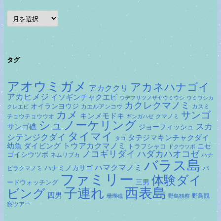
ア
ー
カ
イ
ブ
タグ
アオウミガメ
アカネハナゴイ
アカククリ
アカヒメジ
イソギンチャクエビ
ウデフリツノザヤウミウシ
ウミウシカ
カクレクマノミ
オイランヨウジ
カエルアンコウ
カスミ
クレエビ
カメ
サンゴ
キンメモドキ
チョウチョウウオ
クマノミ
ギンガハゼ
シュノーケリング
スカ
サンゴ礁
ジョーフィッシュ
タイマイ
シテンジクダイ
タテジマキンチャクダイ
タコ
ダイビング
トウアカクマノミ
幼魚
トラフシャコ
ニセ
ドクウツボ
ノコギリダイ
ハダカハオコゼ
ゴイシウツボ
ネムリブカ
ハナ
バラス島
ハマクマノミ
ハナミノカサゴ
バ
ビラクマノミ
ファミリー
体験ダイ
ードウォッチング
三男
子連れ
西表島
ビング
四男
野鳥観
珊瑚礁
野鳥観察
察ツアー