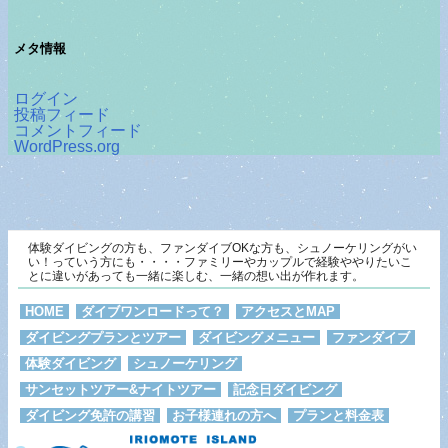
メタ情報
ログイン
投稿フィード
コメントフィード
WordPress.org
体験ダイビングの方も、ファンダイブOKな方も、シュノーケリングがい
い！っていう方にも・・・・ファミリーやカップルで経験ややりたいこ
とに違いがあっても一緒に楽しむ、一緒の想い出が作れます。
HOME
ダイブワンロードって？
アクセスとMAP
ダイビングプランとツアー
ダイビングメニュー
ファンダイブ
体験ダイビング
シュノーケリング
サンセットツアー&ナイトツアー
記念日ダイビング
ダイビング免許の講習
お子様連れの方へ
プランと料金表