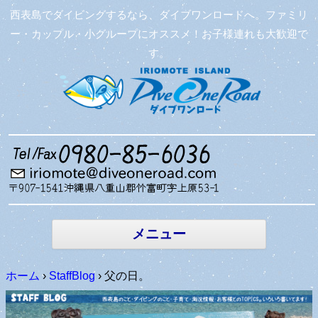
西表島でダイビングするなら、ダイブワンロードへ。ファミリ
ー・カップル・小グループにオススメ！お子様連れも大歓迎で
す。
コンテン
ツへ移動
メニュー
ホーム
›
StaffBlog
›
父の日。