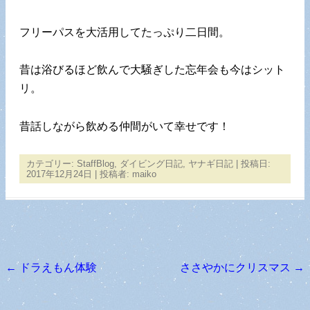
フリーパスを大活用してたっぷり二日間。
昔は浴びるほど飲んで大騒ぎした忘年会も今はシット
リ。
昔話しながら飲める仲間がいて幸せです！
カテゴリー:
StaffBlog
,
ダイビング日記
,
ヤナギ日記
| 投稿日:
2017年12月24日
|
投稿者:
maiko
←
ドラえもん体験
ささやかにクリスマス
→
投稿ナビゲーション