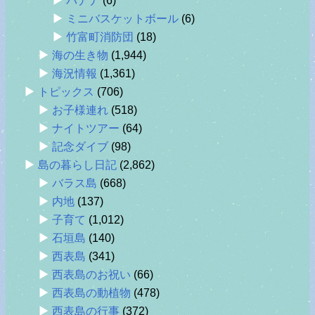
バナナ
(6)
ミニバスケットボール
(6)
竹富町消防団
(18)
海の生き物
(1,944)
海況情報
(1,361)
トピックス
(706)
お子様連れ
(518)
ナイトツアー
(64)
記念ダイブ
(98)
島の暮らし日記
(2,862)
バラス島
(668)
内地
(137)
子育て
(1,012)
石垣島
(140)
西表島
(341)
西表島のお祝い
(66)
西表島の動植物
(478)
西表島の行事
(372)