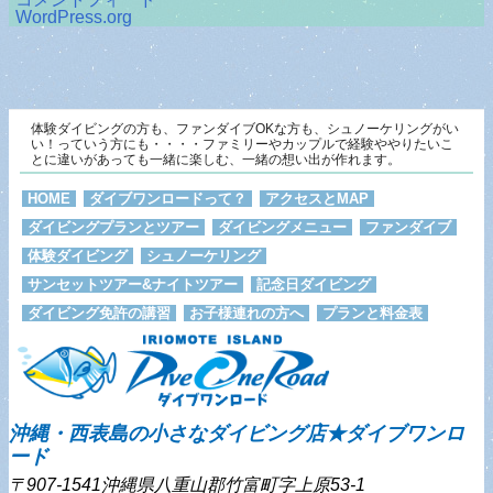
WordPress.org
体験ダイビングの方も、ファンダイブOKな方も、シュノーケリングがい
い！っていう方にも・・・・ファミリーやカップルで経験ややりたいこ
とに違いがあっても一緒に楽しむ、一緒の想い出が作れます。
HOME
ダイブワンロードって？
アクセスとMAP
ダイビングプランとツアー
ダイビングメニュー
ファンダイブ
体験ダイビング
シュノーケリング
サンセットツアー&ナイトツアー
記念日ダイビング
ダイビング免許の講習
お子様連れの方へ
プランと料金表
沖縄・西表島の小さなダイビング店★ダイブワンロ
ード
〒907-1541沖縄県八重山郡竹富町字上原53-1