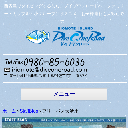
西表島でダイビングするなら、ダイブワンロードへ。ファミリ
ー・カップル・小グループにオススメ！お子様連れも大歓迎で
す。
コンテン
ツへ移動
メニュー
ホーム
›
StaffBlog
›
フリーパス大活用