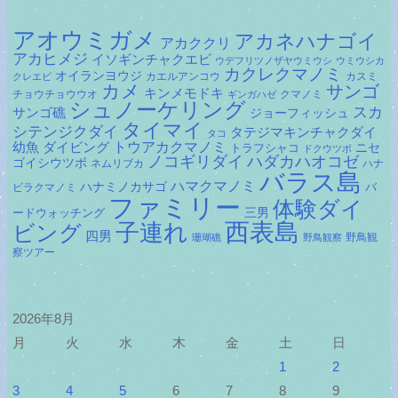
アオウミガメ
アカネハナゴイ
アカククリ
アカヒメジ
イソギンチャクエビ
ウデフリツノザヤウミウシ
ウミウシカ
カクレクマノミ
オイランヨウジ
カエルアンコウ
カスミ
クレエビ
カメ
サンゴ
キンメモドキ
チョウチョウウオ
クマノミ
ギンガハゼ
シュノーケリング
スカ
サンゴ礁
ジョーフィッシュ
タイマイ
シテンジクダイ
タテジマキンチャクダイ
タコ
ダイビング
トウアカクマノミ
幼魚
トラフシャコ
ニセ
ドクウツボ
ノコギリダイ
ハダカハオコゼ
ゴイシウツボ
ネムリブカ
ハナ
バラス島
ハマクマノミ
ハナミノカサゴ
バ
ビラクマノミ
ファミリー
体験ダイ
ードウォッチング
三男
子連れ
西表島
ビング
四男
野鳥観
珊瑚礁
野鳥観察
察ツアー
2026年8月
月
火
水
木
金
土
日
1
2
3
4
5
6
7
8
9