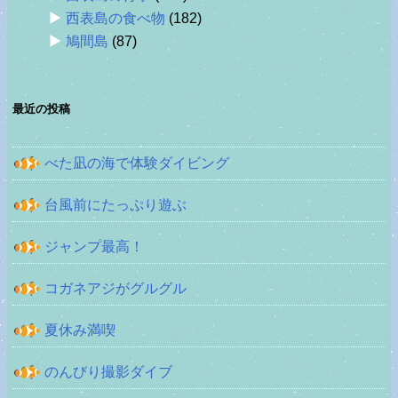
西表島の食べ物
(182)
鳩間島
(87)
最近の投稿
べた凪の海で体験ダイビング
台風前にたっぷり遊ぶ
ジャンプ最高！
コガネアジがグルグル
夏休み満喫
のんびり撮影ダイブ