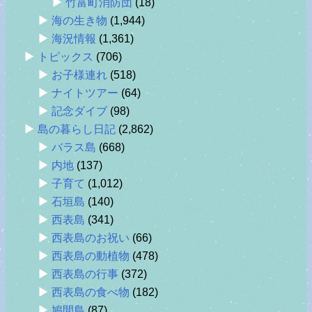
竹富町消防団
(18)
海の生き物
(1,944)
海況情報
(1,361)
トピックス
(706)
お子様連れ
(518)
ナイトツアー
(64)
記念ダイブ
(98)
島の暮らし日記
(2,862)
バラス島
(668)
内地
(137)
子育て
(1,012)
石垣島
(140)
西表島
(341)
西表島のお祝い
(66)
西表島の動植物
(478)
西表島の行事
(372)
西表島の食べ物
(182)
鳩間島
(87)