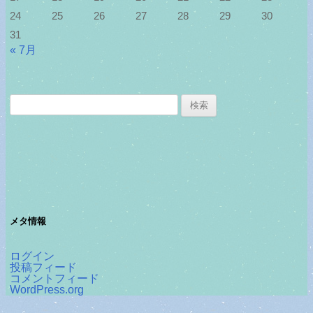
24
25
26
27
28
29
30
31
« 7月
検
索:
メタ情報
ログイン
投稿フィード
コメントフィード
WordPress.org