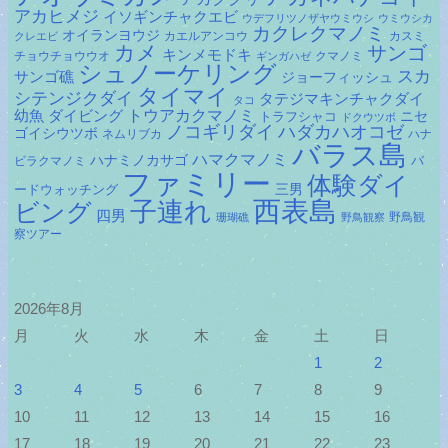
アカヒメジ
イソギンチャクエビ
ウデフリツノザヤウミウシ
ウミウシカ
カクレクマノミ
オイランヨウジ
カエルアンコウ
カスミ
クレエビ
カメ
サンゴ
キンメモドキ
チョウチョウウオ
クマノミ
ギンガハゼ
シュノーケリング
スカ
サンゴ礁
ジョーフィッシュ
タイマイ
シテンジクダイ
タテジマキンチャクダイ
タコ
ダイビング
トウアカクマノミ
幼魚
トラフシャコ
ニセ
ドクウツボ
ノコギリダイ
ハダカハオコゼ
ゴイシウツボ
ネムリブカ
ハナ
バラス島
ハマクマノミ
ハナミノカサゴ
バ
ビラクマノミ
ファミリー
体験ダイ
ードウォッチング
三男
子連れ
西表島
ビング
四男
野鳥観
珊瑚礁
野鳥観察
察ツアー
2026年8月
月
火
水
木
金
土
日
1
2
3
4
5
6
7
8
9
10
11
12
13
14
15
16
17
18
19
20
21
22
23