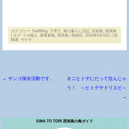
カテゴリー:
StaffBlog
,
子育て
,
島の暮らし日記
,
石垣島
,
西表島
| タグ:
イモ植え
,
授業参観
,
西表島
| 投稿日:
2015年6月10日
|
投
稿者:
ヤナギ
←
サンゴ保全活動です。
オニヒトデにだって住んじゃ
投稿ナビゲーション
う！ ～ヒトデヤドリエビ～
→
SIMA TO TORI 西表島の鳥ガイド