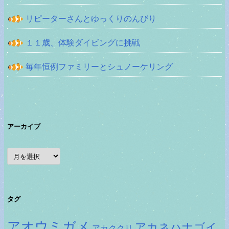
リピーターさんとゆっくりのんびり
１１歳、体験ダイビングに挑戦
毎年恒例ファミリーとシュノーケリング
アーカイブ
ア
ー
カ
イ
ブ
タグ
アオウミガメ
アカネハナゴイ
アカククリ