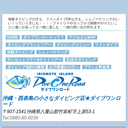
体験ダイビングの方も、ファンダイブOKな方も、シュノーケリングがい
い！っていう方にも・・・・ファミリーやカップルで経験ややりたいこ
とに違いがあっても一緒に楽しむ、一緒の想い出が作れます。
HOME
ダイブワンロードって？
アクセスとMAP
ダイビングプランとツアー
ダイビングメニュー
ファンダイブ
体験ダイビング
シュノーケリング
サンセットツアー&ナイトツアー
記念日ダイビング
ダイビング免許の講習
お子様連れの方へ
プランと料金表
沖縄・西表島の小さなダイビング店★ダイブワンロ
ード
〒907-1541沖縄県八重山郡竹富町字上原53-1
Tel.0980-85-6036