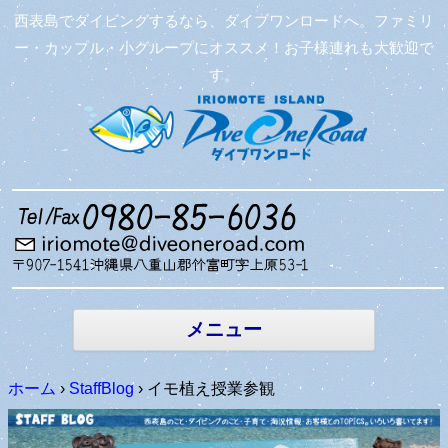
西表島でダイビングするなら、ダイブワンロードへ。ファミリ
ー・カップル・小グループにオススメ！お子様連れも大歓迎で
す。
コンテン
ツへ移動
メニュー
ホーム
›
StaffBlog
›
イモ植え授業参観