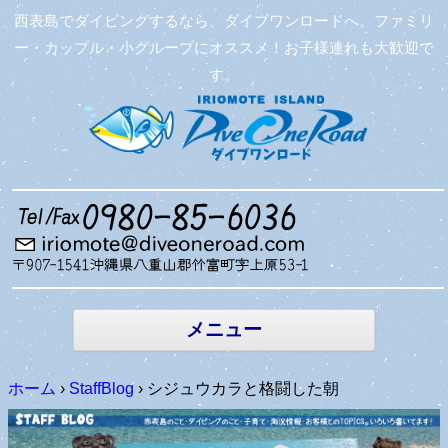
西表島でダイビングするなら、ダイブワンロードへ。ファミリ
ー・カップル・小グループにオススメ！お子様連れも大歓迎で
す。
コンテン
ツへ移動
メニュー
ホーム
›
StaffBlog
›
シジュウカラと格闘した朝