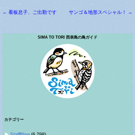
←
看板息子、ご出勤です
サンゴ＆地形スペシャル！
→
投稿ナビゲーション
SIMA TO TORI 西表島の鳥ガイド
カテゴリー
StaffBlog
(6,798)