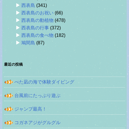
西表島
(341)
西表島のお祝い
(66)
西表島の動植物
(478)
西表島の行事
(372)
西表島の食べ物
(182)
鳩間島
(87)
最近の投稿
べた凪の海で体験ダイビング
台風前にたっぷり遊ぶ
ジャンプ最高！
コガネアジがグルグル