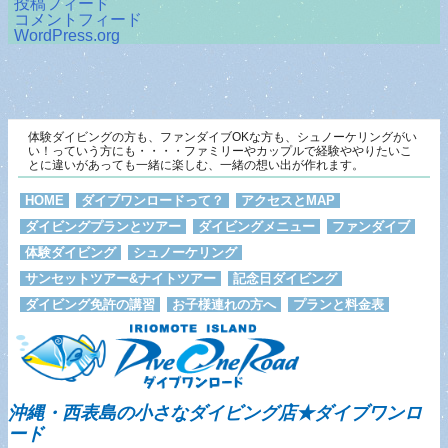
投稿フィード
コメントフィード
WordPress.org
体験ダイビングの方も、ファンダイブOKな方も、シュノーケリングがい
い！っていう方にも・・・・ファミリーやカップルで経験ややりたいこ
とに違いがあっても一緒に楽しむ、一緒の想い出が作れます。
HOME
ダイブワンロードって？
アクセスとMAP
ダイビングプランとツアー
ダイビングメニュー
ファンダイブ
体験ダイビング
シュノーケリング
サンセットツアー&ナイトツアー
記念日ダイビング
ダイビング免許の講習
お子様連れの方へ
プランと料金表
沖縄・西表島の小さなダイビング店★ダイブワンロ
ード