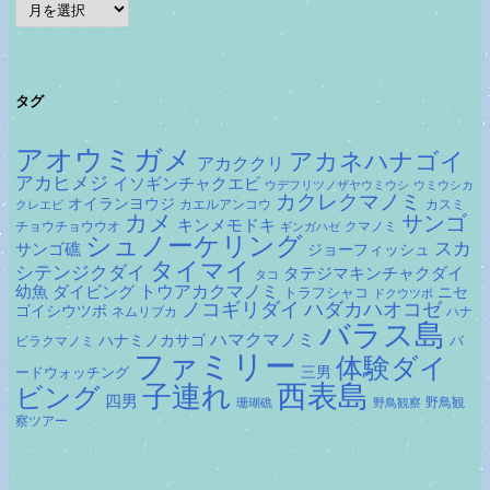
ー
カ
イ
ブ
タグ
アオウミガメ
アカネハナゴイ
アカククリ
アカヒメジ
イソギンチャクエビ
ウデフリツノザヤウミウシ
ウミウシカ
カクレクマノミ
オイランヨウジ
カエルアンコウ
カスミ
クレエビ
カメ
サンゴ
キンメモドキ
チョウチョウウオ
クマノミ
ギンガハゼ
シュノーケリング
スカ
サンゴ礁
ジョーフィッシュ
タイマイ
シテンジクダイ
タテジマキンチャクダイ
タコ
ダイビング
トウアカクマノミ
幼魚
トラフシャコ
ニセ
ドクウツボ
ノコギリダイ
ハダカハオコゼ
ゴイシウツボ
ネムリブカ
ハナ
バラス島
ハマクマノミ
ハナミノカサゴ
バ
ビラクマノミ
ファミリー
体験ダイ
ードウォッチング
三男
子連れ
西表島
ビング
四男
野鳥観
珊瑚礁
野鳥観察
察ツアー