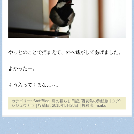
やっとのことで捕まえて、外へ逃がしてあげました。
よかったー。
もう入ってくるなよ～。
カテゴリー:
StaffBlog
,
島の暮らし日記
,
西表島の動植物
| タグ:
シジュウカラ
| 投稿日:
2015年5月28日
|
投稿者:
maiko