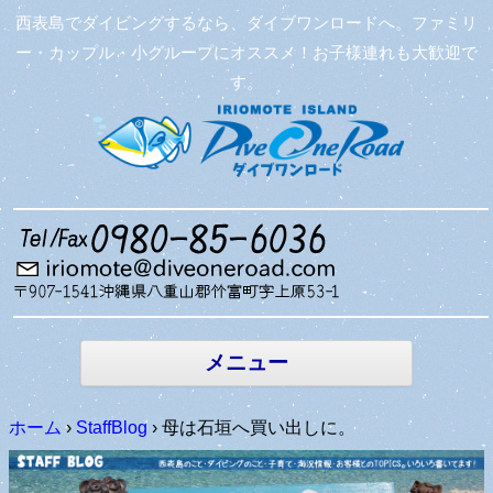
西表島でダイビングするなら、ダイブワンロードへ。ファミリ
ー・カップル・小グループにオススメ！お子様連れも大歓迎で
す。
コンテン
ツへ移動
メニュー
ホーム
›
StaffBlog
›
母は石垣へ買い出しに。