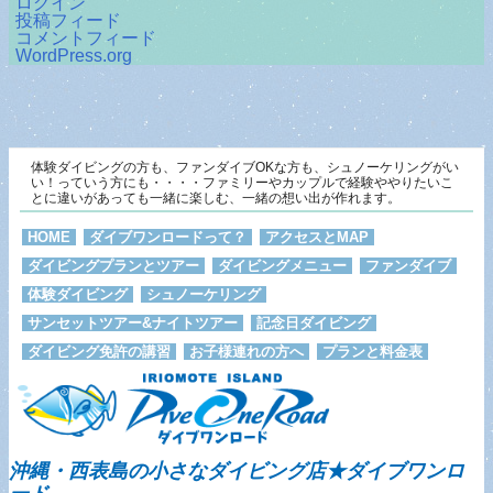
ログイン
投稿フィード
コメントフィード
WordPress.org
体験ダイビングの方も、ファンダイブOKな方も、シュノーケリングがい
い！っていう方にも・・・・ファミリーやカップルで経験ややりたいこ
とに違いがあっても一緒に楽しむ、一緒の想い出が作れます。
HOME
ダイブワンロードって？
アクセスとMAP
ダイビングプランとツアー
ダイビングメニュー
ファンダイブ
体験ダイビング
シュノーケリング
サンセットツアー&ナイトツアー
記念日ダイビング
ダイビング免許の講習
お子様連れの方へ
プランと料金表
沖縄・西表島の小さなダイビング店★ダイブワンロ