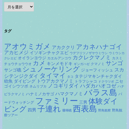
ア
ー
カ
イ
ブ
タグ
アオウミガメ
アカネハナゴイ
アカククリ
アカヒメジ
イソギンチャクエビ
ウデフリツノザヤウミウシ
ウミウシカ
カクレクマノミ
オイランヨウジ
カエルアンコウ
カスミ
クレエビ
カメ
サンゴ
キンメモドキ
チョウチョウウオ
クマノミ
ギンガハゼ
シュノーケリング
スカ
サンゴ礁
ジョーフィッシュ
タイマイ
シテンジクダイ
タテジマキンチャクダイ
タコ
ダイビング
トウアカクマノミ
幼魚
トラフシャコ
ニセ
ドクウツボ
ノコギリダイ
ハダカハオコゼ
ゴイシウツボ
ネムリブカ
ハナ
バラス島
ハマクマノミ
ハナミノカサゴ
バ
ビラクマノミ
ファミリー
体験ダイ
ードウォッチング
三男
子連れ
西表島
ビング
四男
野鳥観
珊瑚礁
野鳥観察
察ツアー