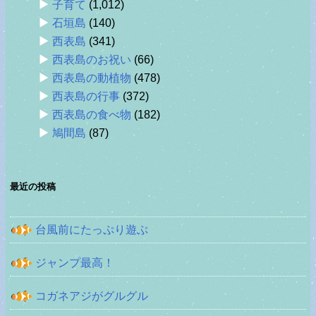
子育て
(1,012)
石垣島
(140)
西表島
(341)
西表島のお祝い
(66)
西表島の動植物
(478)
西表島の行事
(372)
西表島の食べ物
(182)
鳩間島
(87)
最近の投稿
台風前にたっぷり遊ぶ
ジャンプ最高！
コガネアジがグルグル