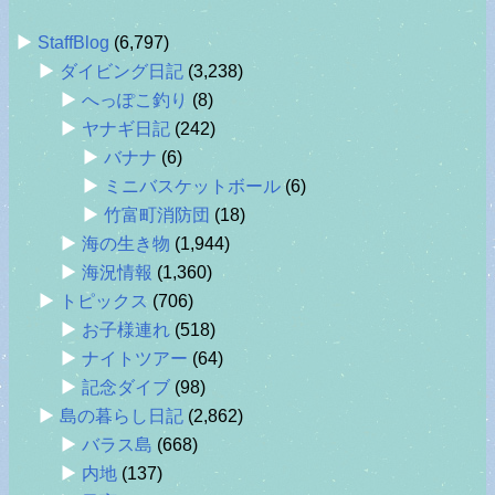
StaffBlog
(6,797)
ダイビング日記
(3,238)
へっぽこ釣り
(8)
ヤナギ日記
(242)
バナナ
(6)
ミニバスケットボール
(6)
竹富町消防団
(18)
海の生き物
(1,944)
海況情報
(1,360)
トピックス
(706)
お子様連れ
(518)
ナイトツアー
(64)
記念ダイブ
(98)
島の暮らし日記
(2,862)
バラス島
(668)
内地
(137)