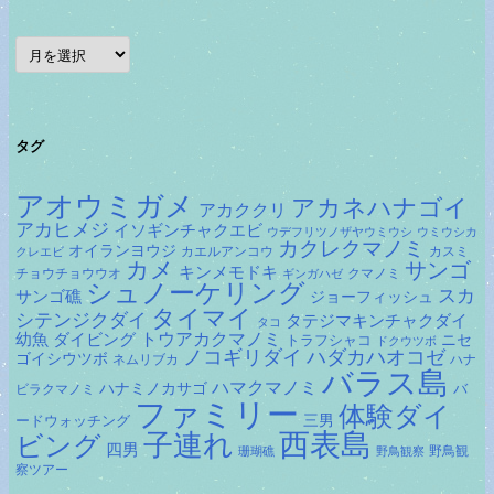
ア
ー
カ
イ
ブ
タグ
アオウミガメ
アカネハナゴイ
アカククリ
アカヒメジ
イソギンチャクエビ
ウデフリツノザヤウミウシ
ウミウシカ
カクレクマノミ
オイランヨウジ
カエルアンコウ
カスミ
クレエビ
カメ
サンゴ
キンメモドキ
チョウチョウウオ
クマノミ
ギンガハゼ
シュノーケリング
スカ
サンゴ礁
ジョーフィッシュ
タイマイ
シテンジクダイ
タテジマキンチャクダイ
タコ
ダイビング
トウアカクマノミ
幼魚
トラフシャコ
ニセ
ドクウツボ
ノコギリダイ
ハダカハオコゼ
ゴイシウツボ
ネムリブカ
ハナ
バラス島
ハマクマノミ
ハナミノカサゴ
バ
ビラクマノミ
ファミリー
体験ダイ
ードウォッチング
三男
子連れ
西表島
ビング
四男
野鳥観
珊瑚礁
野鳥観察
察ツアー