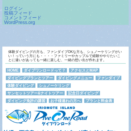
ログイン
投稿フィード
コメントフィード
WordPress.org
体験ダイビングの方も、ファンダイブOKな方も、シュノーケリングがい
い！っていう方にも・・・・ファミリーやカップルで経験ややりたいこ
とに違いがあっても一緒に楽しむ、一緒の想い出が作れます。
HOME
ダイブワンロードって？
アクセスとMAP
ダイビングプランとツアー
ダイビングメニュー
ファンダイブ
体験ダイビング
シュノーケリング
サンセットツアー&ナイトツアー
記念日ダイビング
ダイビング免許の講習
お子様連れの方へ
プランと料金表