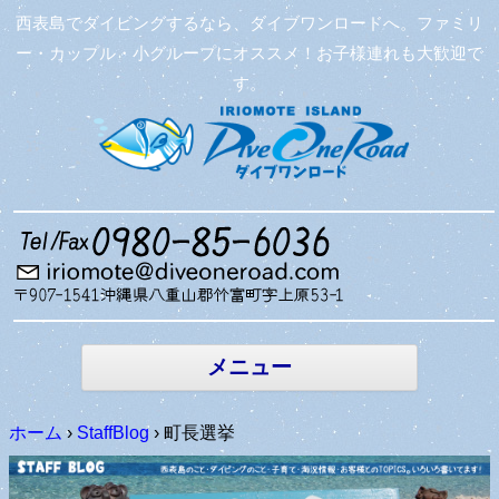
西表島でダイビングするなら、ダイブワンロードへ。ファミリ
ー・カップル・小グループにオススメ！お子様連れも大歓迎で
す。
コンテン
ツへ移動
メニュー
ホーム
›
StaffBlog
›
町長選挙