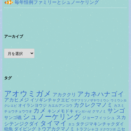
毎年恒例ファミリーとシュノーケリング
アーカイブ
ア
ー
カ
イ
ブ
タグ
アオウミガメ
アカネハナゴイ
アカククリ
アカヒメジ
イソギンチャクエビ
ウデフリツノザヤウミウシ
ウミウシカ
カクレクマノミ
オイランヨウジ
カエルアンコウ
カスミ
クレエビ
カメ
サンゴ
キンメモドキ
チョウチョウウオ
クマノミ
ギンガハゼ
シュノーケリング
スカ
サンゴ礁
ジョーフィッシュ
タイマイ
シテンジクダイ
タテジマキンチャクダイ
タコ
ダイビング
トウアカクマノミ
幼魚
トラフシャコ
ニセ
ドクウツボ