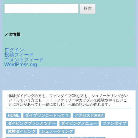
検
索:
メタ情報
ログイン
投稿フィード
コメントフィード
WordPress.org
体験ダイビングの方も、ファンダイブOKな方も、シュノーケリングがい
い！っていう方にも・・・・ファミリーやカップルで経験ややりたいこ
とに違いがあっても一緒に楽しむ、一緒の想い出が作れます。
HOME
ダイブワンロードって？
アクセスとMAP
ダイビングプランとツアー
ダイビングメニュー
ファンダイブ
体験ダイビング
シュノーケリング