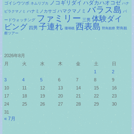
ノコギリダイ
ハダカハオコゼ
ゴイシウツボ
ネムリブカ
ハナ
バラス島
ハマクマノミ
ハナミノカサゴ
バ
ビラクマノミ
ファミリー
体験ダイ
ードウォッチング
三男
子連れ
西表島
ビング
四男
野鳥観
珊瑚礁
野鳥観察
察ツアー
2026年8月
月
火
水
木
金
土
日
1
2
3
4
5
6
7
8
9
10
11
12
13
14
15
16
17
18
19
20
21
22
23
24
25
26
27
28
29
30
31
« 7月