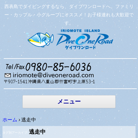
西表島でダイビングするなら、ダイブワンロードへ。ファミリ
ー・カップル・小グループにオススメ！お子様連れも大歓迎で
す。
コンテン
ツへ移動
メニュー
ホーム
›
逃走中
逃走中
タグ別アーカイブ: