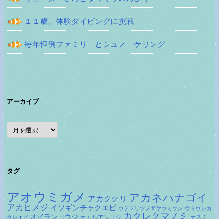
１１歳、体験ダイビングに挑戦
毎年恒例ファミリーとシュノーケリング
アーカイブ
ア
ー
カ
イ
ブ
タグ
アオウミガメ
アカネハナゴイ
アカククリ
アカヒメジ
イソギンチャクエビ
ウデフリツノザヤウミウシ
ウミウシカ
カクレクマノミ
オイランヨウジ
カエルアンコウ
カスミ
クレエビ