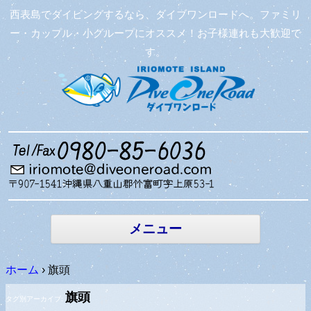
西表島でダイビングするなら、ダイブワンロードへ。ファミリ
ー・カップル・小グループにオススメ！お子様連れも大歓迎で
す。
コンテン
ツへ移動
メニュー
ホーム
›
旗頭
旗頭
タグ別アーカイブ: