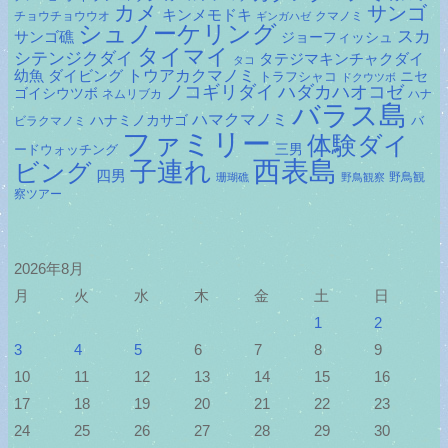
カメ
サンゴ
キンメモドキ
チョウチョウウオ
クマノミ
ギンガハゼ
シュノーケリング
スカ
サンゴ礁
ジョーフィッシュ
タイマイ
シテンジクダイ
タテジマキンチャクダイ
タコ
ダイビング
トウアカクマノミ
幼魚
トラフシャコ
ニセ
ドクウツボ
ノコギリダイ
ハダカハオコゼ
ゴイシウツボ
ネムリブカ
ハナ
バラス島
ハマクマノミ
ハナミノカサゴ
バ
ビラクマノミ
ファミリー
体験ダイ
ードウォッチング
三男
子連れ
西表島
ビング
四男
野鳥観
珊瑚礁
野鳥観察
察ツアー
2026年8月
月
火
水
木
金
土
日
1
2
3
4
5
6
7
8
9
10
11
12
13
14
15
16
17
18
19
20
21
22
23
24
25
26
27
28
29
30