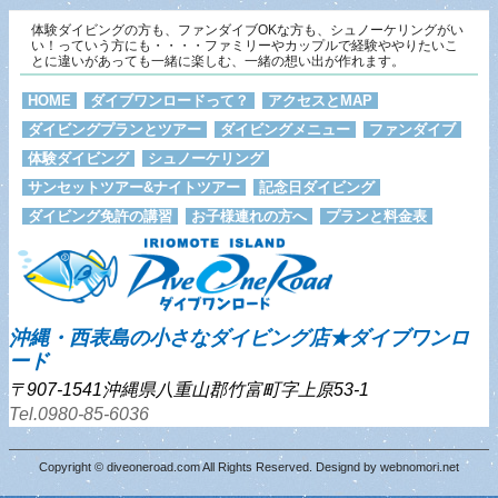
体験ダイビングの方も、ファンダイブOKな方も、シュノーケリングがい
い！っていう方にも・・・・ファミリーやカップルで経験ややりたいこ
とに違いがあっても一緒に楽しむ、一緒の想い出が作れます。
HOME
ダイブワンロードって？
アクセスとMAP
ダイビングプランとツアー
ダイビングメニュー
ファンダイブ
体験ダイビング
シュノーケリング
サンセットツアー&ナイトツアー
記念日ダイビング
ダイビング免許の講習
お子様連れの方へ
プランと料金表
沖縄・西表島の小さなダイビング店★ダイブワンロ
ード
〒907-1541沖縄県八重山郡竹富町字上原53-1
Tel.0980-85-6036
Copyright © diveoneroad.com All Rights Reserved. Designd by
webnomori.net