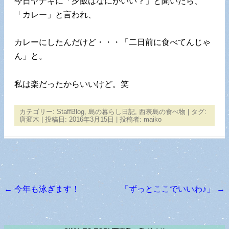
今日ヤナギに「夕飯はなにがいい？」と聞いたら、
「カレー」と言われ、
カレーにしたんだけど・・・「二日前に食べてんじゃ
ん」と。
私は楽だったからいいけど。笑
カテゴリー:
StaffBlog
,
島の暮らし日記
,
西表島の食べ物
| タグ:
唐変木
| 投稿日:
2016年3月15日
|
投稿者:
maiko
←
今年も泳ぎます！
「ずっとここでいいわ♪」
→
投稿ナビゲーション