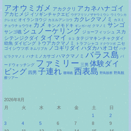
アオウミガメ
アカネハナゴイ
アカククリ
アカヒメジ
イソギンチャクエビ
ウデフリツノザヤウミウシ
ウミウシカ
カクレクマノミ
オイランヨウジ
カエルアンコウ
カスミ
クレエビ
カメ
サンゴ
キンメモドキ
チョウチョウウオ
クマノミ
ギンガハゼ
シュノーケリング
スカ
サンゴ礁
ジョーフィッシュ
タイマイ
シテンジクダイ
タテジマキンチャクダイ
タコ
ダイビング
トウアカクマノミ
幼魚
トラフシャコ
ニセ
ドクウツボ
ノコギリダイ
ハダカハオコゼ
ゴイシウツボ
ネムリブカ
ハナ
バラス島
ハマクマノミ
ハナミノカサゴ
バ
ビラクマノミ
ファミリー
体験ダイ
ードウォッチング
三男
子連れ
西表島
ビング
四男
野鳥観
珊瑚礁
野鳥観察
察ツアー
2026年8月
月
火
水
木
金
土
日
1
2
3
4
5
6
7
8
9