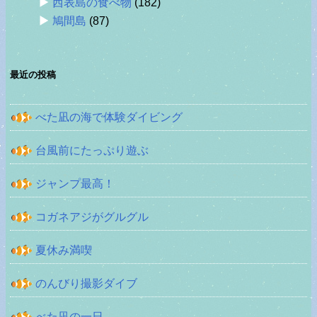
西表島の食べ物
(182)
鳩間島
(87)
最近の投稿
べた凪の海で体験ダイビング
台風前にたっぷり遊ぶ
ジャンプ最高！
コガネアジがグルグル
夏休み満喫
のんびり撮影ダイブ
べた凪の一日