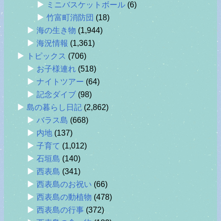
ミニバスケットボール
(6)
竹富町消防団
(18)
海の生き物
(1,944)
海況情報
(1,361)
トピックス
(706)
お子様連れ
(518)
ナイトツアー
(64)
記念ダイブ
(98)
島の暮らし日記
(2,862)
バラス島
(668)
内地
(137)
子育て
(1,012)
石垣島
(140)
西表島
(341)
西表島のお祝い
(66)
西表島の動植物
(478)
西表島の行事
(372)