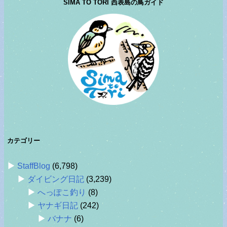
SIMA TO TORI 西表島の鳥ガイド
カテゴリー
StaffBlog
(6,798)
ダイビング日記
(3,239)
へっぽこ釣り
(8)
ヤナギ日記
(242)
バナナ
(6)