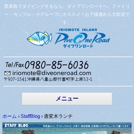
西表島でダイビングするなら、ダイブワンロードへ。ファミリ
ー・カップル・小グループにオススメ！お子様連れも大歓迎で
す。
コンテン
ツへ移動
メニュー
ホーム
›
StaffBlog
›
唐変木ランチ