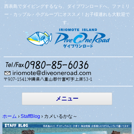
西表島でダイビングするなら、ダイブワンロードへ。ファミリ
ー・カップル・小グループにオススメ！お子様連れも大歓迎で
す。
コンテン
ツへ移動
メニュー
ホーム
›
StaffBlog
›
カメいるかな～