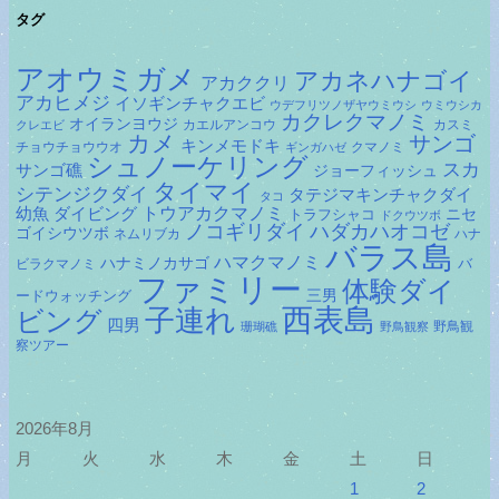
タグ
アオウミガメ
アカネハナゴイ
アカククリ
アカヒメジ
イソギンチャクエビ
ウデフリツノザヤウミウシ
ウミウシカ
カクレクマノミ
オイランヨウジ
カエルアンコウ
カスミ
クレエビ
カメ
サンゴ
キンメモドキ
チョウチョウウオ
クマノミ
ギンガハゼ
シュノーケリング
スカ
サンゴ礁
ジョーフィッシュ
タイマイ
シテンジクダイ
タテジマキンチャクダイ
タコ
ダイビング
トウアカクマノミ
幼魚
トラフシャコ
ニセ
ドクウツボ
ノコギリダイ
ハダカハオコゼ
ゴイシウツボ
ネムリブカ
ハナ
バラス島
ハマクマノミ
ハナミノカサゴ
バ
ビラクマノミ
ファミリー
体験ダイ
ードウォッチング
三男
子連れ
西表島
ビング
四男
野鳥観
珊瑚礁
野鳥観察
察ツアー
2026年8月
月
火
水
木
金
土
日
1
2