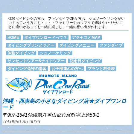
体験ダイビングの方も、ファンダイブOKな方も、シュノーケリングがい
い！っていう方にも・・・・ファミリーやカップルで経験ややりたいこ
とに違いがあっても一緒に楽しむ、一緒の想い出が作れます。
HOME
ダイブワンロードって？
アクセスとMAP
ダイビングプランとツアー
ダイビングメニュー
ファンダイブ
体験ダイビング
シュノーケリング
サンセットツアー&ナイトツアー
記念日ダイビング
ダイビング免許の講習
お子様連れの方へ
プランと料金表
沖縄・西表島の小さなダイビング店★ダイブワンロ
ード
〒907-1541沖縄県八重山郡竹富町字上原53-1
Tel.0980-85-6036