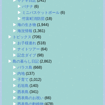
ヤナギ日記
(242)
バナナ
(6)
ミニバスケットボール
(6)
竹富町消防団
(18)
海の生き物
(1,944)
海況情報
(1,361)
トピックス
(706)
お子様連れ
(518)
ナイトツアー
(64)
記念ダイブ
(98)
島の暮らし日記
(2,862)
バラス島
(668)
内地
(137)
子育て
(1,012)
石垣島
(140)
西表島
(341)
西表島のお祝い
(66)
西表島の動植物
(478)