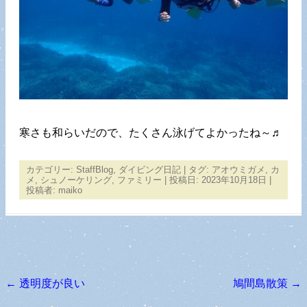
寒さも和らいだので、たくさん泳げてよかったね～♬
カテゴリー:
StaffBlog
,
ダイビング日記
| タグ:
アオウミガメ
,
カ
メ
,
シュノーケリング
,
ファミリー
| 投稿日:
2023年10月18日
|
投稿者:
maiko
←
透明度が良い
鳩間島散策
→
投稿ナビゲーション