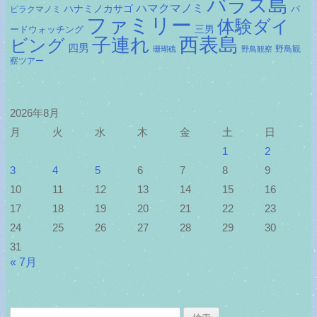
バラス島
ハマクマノミ
ハナミノカサゴ
バ
ビラクマノミ
ファミリー
体験ダイ
ードウォッチング
三男
子連れ
西表島
ビング
四男
野鳥観
珊瑚礁
野鳥観察
察ツアー
2026年8月
月
火
水
木
金
土
日
1
2
3
4
5
6
7
8
9
10
11
12
13
14
15
16
17
18
19
20
21
22
23
24
25
26
27
28
29
30
31
« 7月
検