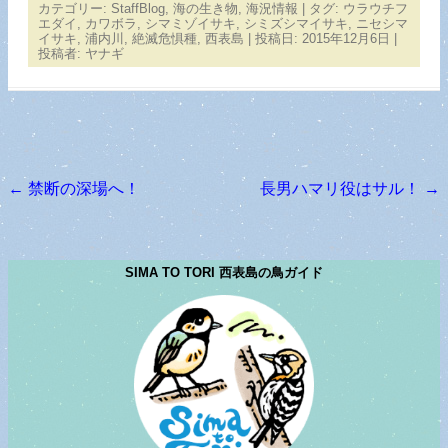
カテゴリー:
StaffBlog
,
海の生き物
,
海況情報
| タグ:
ウラウチフ
エダイ
,
カワボラ
,
シマミゾイサキ
,
シミズシマイサキ
,
ニセシマ
イサキ
,
浦内川
,
絶滅危惧種
,
西表島
| 投稿日:
2015年12月6日
|
投稿者:
ヤナギ
←
禁断の深場へ！
長男ハマリ役はサル！
→
投稿ナビゲーション
SIMA TO TORI 西表島の鳥ガイド