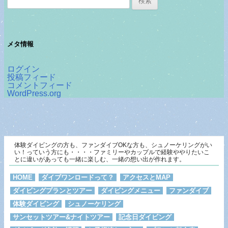
索:
メタ情報
ログイン
投稿フィード
コメントフィード
WordPress.org
体験ダイビングの方も、ファンダイブOKな方も、シュノーケリングがい
い！っていう方にも・・・・ファミリーやカップルで経験ややりたいこ
とに違いがあっても一緒に楽しむ、一緒の想い出が作れます。
HOME
ダイブワンロードって？
アクセスとMAP
ダイビングプランとツアー
ダイビングメニュー
ファンダイブ
体験ダイビング
シュノーケリング
サンセットツアー&ナイトツアー
記念日ダイビング