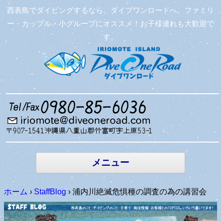
西表島でダイビングするなら、ダイブワンロードへ。ファミリ
ー・カップル・小グループにオススメ！お子様連れも大歓迎で
す。
コンテン
ツへ移動
メニュー
ホーム
›
StaffBlog
›
浦内川絶滅危惧種の調査の為の講習会