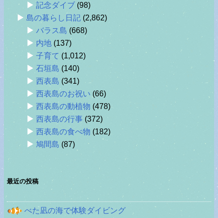
記念ダイブ
(98)
島の暮らし日記
(2,862)
バラス島
(668)
内地
(137)
子育て
(1,012)
石垣島
(140)
西表島
(341)
西表島のお祝い
(66)
西表島の動植物
(478)
西表島の行事
(372)
西表島の食べ物
(182)
鳩間島
(87)
最近の投稿
べた凪の海で体験ダイビング