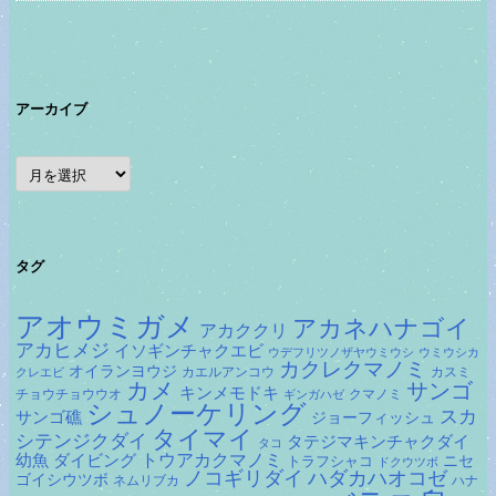
アーカイブ
ア
ー
カ
イ
ブ
タグ
アオウミガメ
アカネハナゴイ
アカククリ
アカヒメジ
イソギンチャクエビ
ウデフリツノザヤウミウシ
ウミウシカ
カクレクマノミ
オイランヨウジ
カエルアンコウ
カスミ
クレエビ
カメ
サンゴ
キンメモドキ
チョウチョウウオ
クマノミ
ギンガハゼ
シュノーケリング
スカ
サンゴ礁
ジョーフィッシュ
タイマイ
シテンジクダイ
タテジマキンチャクダイ
タコ
ダイビング
トウアカクマノミ
幼魚
トラフシャコ
ニセ
ドクウツボ
ノコギリダイ
ハダカハオコゼ
ゴイシウツボ
ネムリブカ
ハナ